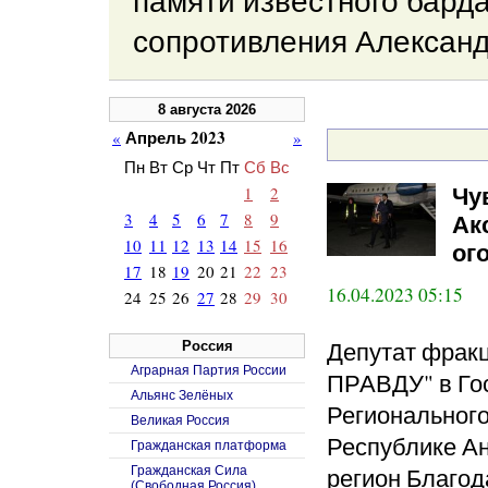
памяти известного барда
сопротивления Александ
8 августа 2026
Апрель 2023
«
»
Пн
Вт
Ср
Чт
Пт
Сб
Вс
1
2
Чу
3
4
5
6
7
8
9
Ак
10
11
12
13
14
15
16
ог
17
18
19
20
21
22
23
16.04.2023 05:15
24
25
26
27
28
29
30
Депутат фра
Россия
Аграрная Партия России
ПРАВДУ" в Го
Альянс Зелёных
Региональног
Великая Россия
Республике Ан
Гражданская платформа
регион Благод
Гражданская Сила
(Свободная Россия)