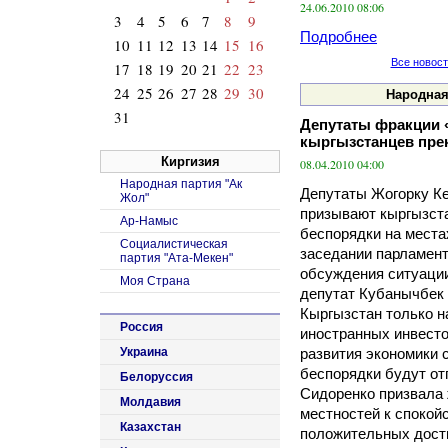
24.06.2010 08:06
3
4
5
6
7
8
9
Подробнее
10
11
12
13
14
15
16
Все новост
17
18
19
20
21
22
23
24
25
26
27
28
29
30
Народная
31
Депутаты фракции 
кыргызстанцев пре
Киргизия
08.04.2010 04:00
Народная партия "Ак
Депутаты Жогорку К
Жол"
призывают кыргызст
Ар-Намыс
беспорядки на места
Социалистическая
заседании парламент
партия "Ата-Мекен"
обсуждения ситуации
Моя Страна
депутат Кубанычбек
Кыргызстан только н
Россия
иностранных инвесто
развития экономики 
Украина
беспорядки будут от
Белоруссия
Сидоренко призвала
Молдавия
местностей к спокойс
Казахстан
положительных дост