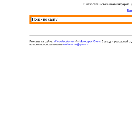
В качестве источников информац
Нов
Реклама на сайте:
alfa-collection.ru
=*=
Манжерок Отель
5 звезд – роскошный от
по всем вопросам пишите
webmaster@qwas.ru