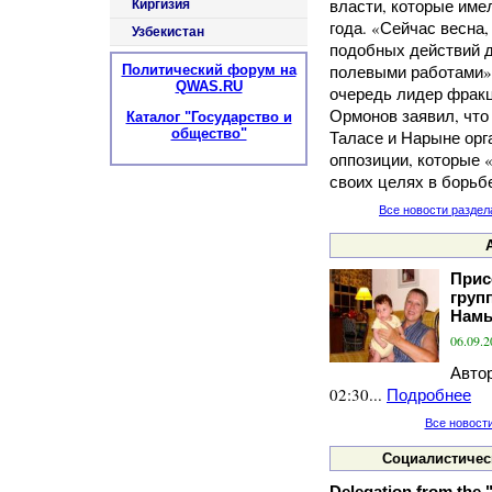
власти, которые име
Киргизия
года. «Сейчас весна
Узбекистан
подобных действий 
полевыми работами»,
Политический форум на
QWAS.RU
очередь лидер фрак
Ормонов заявил, что
Каталог "Государство и
общество"
Таласе и Нарыне ор
оппозиции, которые 
своих целях в борьбе
Все новости раздел
Прис
груп
Намы
06.09.2
Автор
02:30...
Подробнее
Все новост
Социалистичес
Delegation from the "