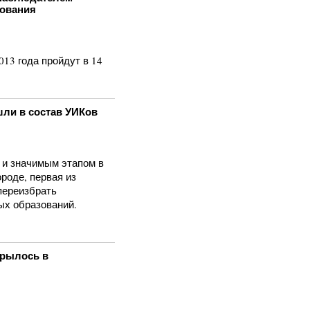
сования
13 года пройдут в 14
шли в состав УИКов
 и значимым этапом в
роде, первая из
переизбрать
ых образований.
крылось в