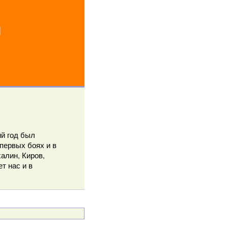
й
й год был
первых боях и в
алин, Киров,
т нас и в