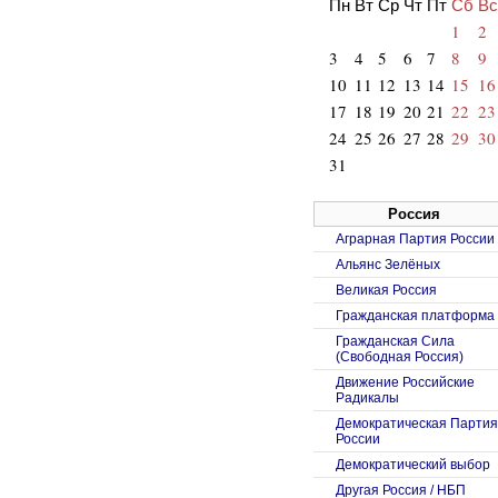
Пн
Вт
Ср
Чт
Пт
Сб
Вс
1
2
3
4
5
6
7
8
9
10
11
12
13
14
15
16
17
18
19
20
21
22
23
24
25
26
27
28
29
30
31
Россия
Аграрная Партия России
Альянс Зелёных
Великая Россия
Гражданская платформа
Гражданская Сила
(Свободная Россия)
Движение Российские
Радикалы
Демократическая Партия
России
Демократический выбор
Другая Россия / НБП