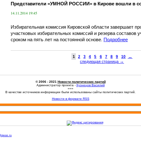
Представители «УМНОЙ РОССИИ» в Кирове вошли в со
14.11.2014 19:45
Избирательная комиссия Кировской области завершает п
участковых избирательных комиссий и резерва составов 
сроком на пять лет на постоянной основе.
Подробнее
1
2
3
4
5
6
7
8
9
10
...
→
следующая страница
© 2006 - 2021
Новости политических партий
Администратор проекта -
Кузнецов Василий
===
В качестве источников информации были использованы сайты политических партий.
Новости в формате RSS
@qwas.ru