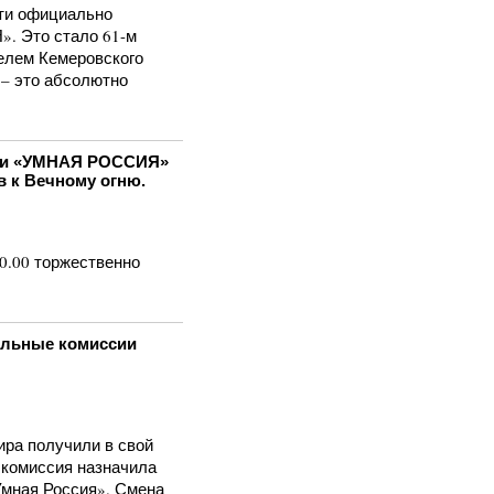
сти официально
. Это стало 61-м
елем Кемеровского
 – это абсолютно
ртии «УМНАЯ РОССИЯ»
в к Вечному огню.
10.00 торжественно
ельные комиссии
ра получили в свой
 комиссия назначила
Умная Россия». Смена