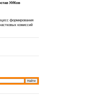
став УИКов
роцесс формирования
участковых комиссий