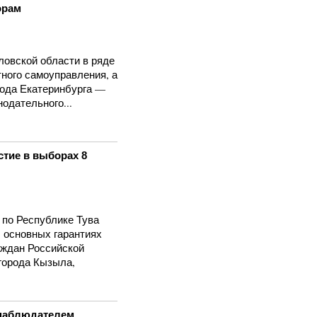
орам
ловской области в ряде
ного самоуправления, а
рода Екатеринбурга —
одательного...
стие в выборах 8
по Республике Тува
 основных гарантиях
аждан Российской
города Кызыла,
наблюдателем