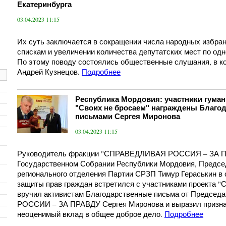
Екатеринбурга
03.04.2023 11:15
Их суть заключается в сокращении числа народных избра
спискам и увеличении количества депутатских мест по од
По этому поводу состоялись общественные слушания, в к
Андрей Кузнецов.
Подробнее
Республика Мордовия: участники гума
"Своих не бросаем" награждены Благо
письмами Сергея Миронова
03.04.2023 11:15
Руководитель фракции "СПРАВЕДЛИВАЯ РОССИЯ – ЗА П
Государственном Собрании Республики Мордовия, Предсе
регионального отделения Партии СРЗП Тимур Гераськин в
защиты прав граждан встретился с участниками проекта "С
вручил активистам Благодарственные письма от Предс
РОССИИ – ЗА ПРАВДУ Сергея Миронова и выразил призна
неоценимый вклад в общее доброе дело.
Подробнее