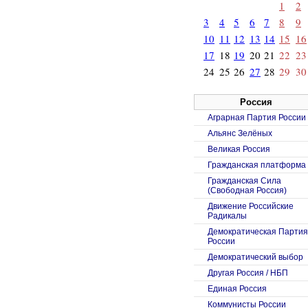
1
2
3
4
5
6
7
8
9
10
11
12
13
14
15
16
17
18
19
20
21
22
23
24
25
26
27
28
29
30
Россия
Аграрная Партия России
Альянс Зелёных
Великая Россия
Гражданская платформа
Гражданская Сила
(Свободная Россия)
Движение Российские
Радикалы
Демократическая Партия
России
Демократический выбор
Другая Россия / НБП
Единая Россия
Коммунисты России