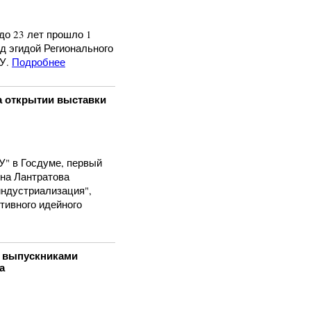
до 23 лет прошло 1
д эгидой Регионального
У.
Подробнее
а открытии выставки
 в Госдуме, первый
на Лантратова
индустриализация",
тивного идейного
с выпускниками
а