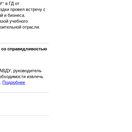
 в ГД от
здки провел встречу с
й и бизнеса.
азой учебного
оительной отрасли.
 со справедливостью
ВДУ, руководитель
еобходимости извлечь
.
Подробнее