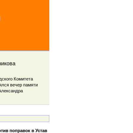
й
чикова
дского Комитета
ялся вечер памяти
 Александра
тив поправок в Устав