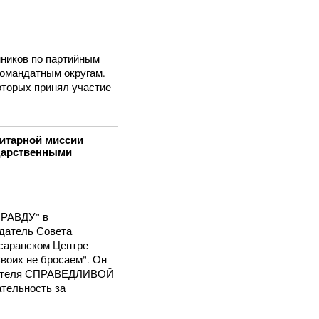
нников по партийным
номандатным округам.
оторых принял участие
нитарной миссии
дарственными
РАВДУ" в
датель Совета
 саранском Центре
воих не бросаем". Он
едателя СПРАВЕДЛИВОЙ
тельность за