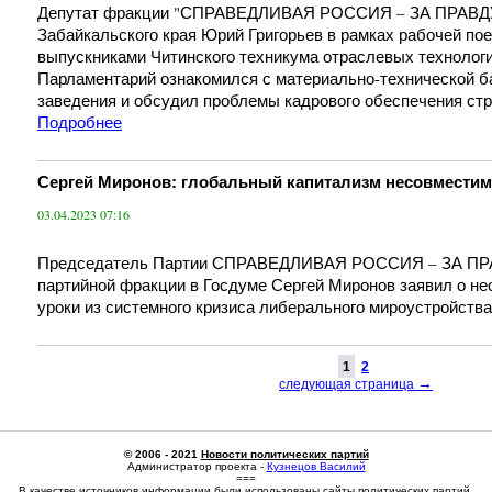
Депутат фракции "СПРАВЕДЛИВАЯ РОССИЯ – ЗА ПРАВДУ"
Забайкальского края Юрий Григорьев в рамках рабочей пое
выпускниками Читинского техникума отраслевых технологи
Парламентарий ознакомился с материально-технической б
заведения и обсудил проблемы кадрового обеспечения стр
Подробнее
Сергей Миронов: глобальный капитализм несовместим
03.04.2023 07:16
Председатель Партии СПРАВЕДЛИВАЯ РОССИЯ – ЗА ПРА
партийной фракции в Госдуме Сергей Миронов заявил о н
уроки из системного кризиса либерального мироустройства
1
2
→
следующая страница
© 2006 - 2021
Новости политических партий
Администратор проекта -
Кузнецов Василий
===
В качестве источников информации были использованы сайты политических партий.