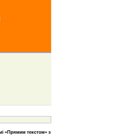
й
мі «Прямим текстом» з