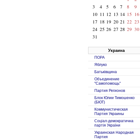
3
4
5
6
7
8
9
10
11
12
13
14
15
16
17
18
19
20
21
22
23
24
25
26
27
28
29
30
31
Украина
ПОРА
Яблуко
Батьківщина
Объединение
"Самопомощь"
Партия Регионов
Блок Юлии Тимошенко
(БЮТ)
Коммунистическая
Партия Украины
Соцiал-демократична
партiя України
Украинская Народная
Партия