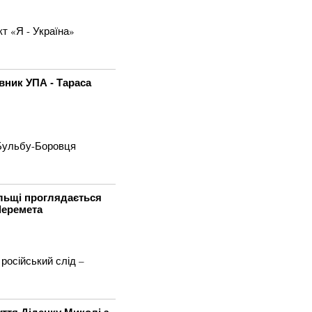
т «Я - Україна»
вник УПА - Тараса
 Бульбу-Боровця
ольщі проглядається
Шеремета
російський слід –