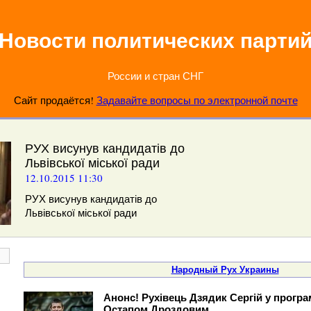
Новости политических парти
России и стран СНГ
Сайт продаётся!
Задавайте вопросы по электронной почте
РУХ висунув кандидатів до
Львівської міської ради
12.10.2015 11:30
РУХ висунув кандидатів до
Львівської міської ради
Народный Рух Украины
Анонс! Рухівець Дзядик Сергій у програ
Остапом Дроздовим