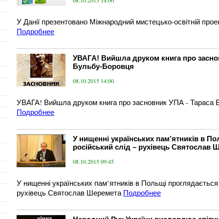
08.10.2015 14:00
У Данії презентовано Міжнародний мистецько-освітній проек
Подробнее
УВАГА! Вийшла друком книга про засно
Бульбу-Боровця
08.10.2015 14:00
УВАГА! Вийшла друком книга про засновник УПА - Тараса
Подробнее
У нищенні українських пам’ятників в П
російський слід – рухівець Святослав 
08.10.2015 09:45
У нищенні українських пам’ятників в Польщі проглядається 
ы
рухівець Святослав Шеремета
Подробнее