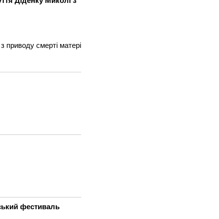
ття Діденку Миколі з
з приводу смерті матері
нський фестиваль