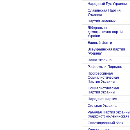
Народный Рух Украины
Славянская Партия
Украины
Партия Зеленых
Ліберально-
демократична партія
України
Единый Центр
Всеукраинская партия
"Родина"
Наша Украина
Реформы и Порядок
Прогрессивная
Социалистическая
Партия Украины
Социалистическая
Партия Украины
Народная партия
Сильная Украина
Рабочая Партия Украин
(марксистско-ленинская)
Оппозиционный блок
Христианско