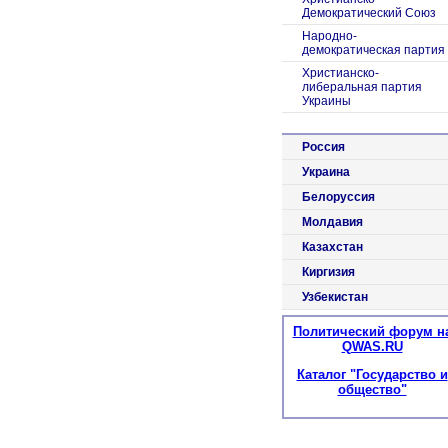
Демократический Союз
Народно-
демократическая партия
Христианско-
либеральная партия
Украины
Россия
Украина
Белоруссия
Молдавия
Казахстан
Киргизия
Узбекистан
Политический форум н
QWAS.RU
Каталог "Государство и
общество"