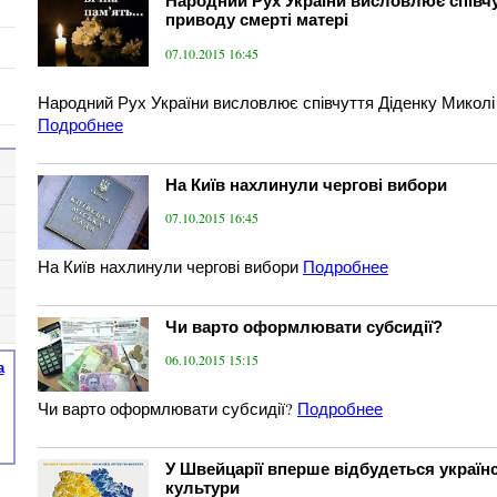
Народний Рух України висловлює співчу
приводу смерті матері
07.10.2015 16:45
Народний Рух України висловлює співчуття Діденку Миколі 
Подробнее
На Київ нахлинули чергові вибори
07.10.2015 16:45
На Київ нахлинули чергові вибори
Подробнее
Чи варто оформлювати субсидії?
06.10.2015 15:15
а
Чи варто оформлювати субсидії?
Подробнее
У Швейцарії вперше відбудеться украї
культури