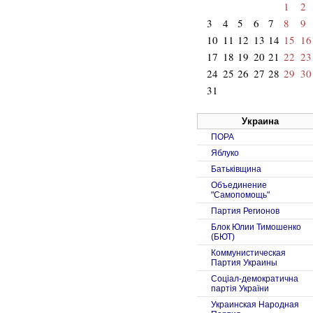
1
2
3
4
5
6
7
8
9
10
11
12
13
14
15
16
17
18
19
20
21
22
23
24
25
26
27
28
29
30
31
Украина
ПОРА
Яблуко
Батьківщина
Объединение
"Самопомощь"
Партия Регионов
Блок Юлии Тимошенко
(БЮТ)
Коммунистическая
Партия Украины
Соцiал-демократична
партiя України
Украинская Народная