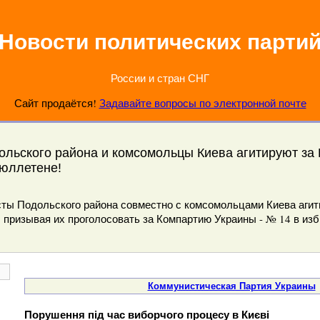
Новости политических парти
России и стран СНГ
Сайт продаётся!
Задавайте вопросы по электронной почте
льского района и комсомольцы Киева агитируют за 
юллетене!
сты Подольского района совместно с комсомольцами Киева аги
 призывая их проголосовать за Компартию Украины - № 14 в из
Коммунистическая Партия Украины
Порушення під час виборчого процесу в Києві