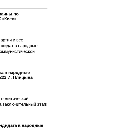
раины по
К «Киев»
артии и все
ндидат в народные
 Коммунистической
та в народные
223 И. Плицына
я политической
на заключительный этап!
ндидата в народные