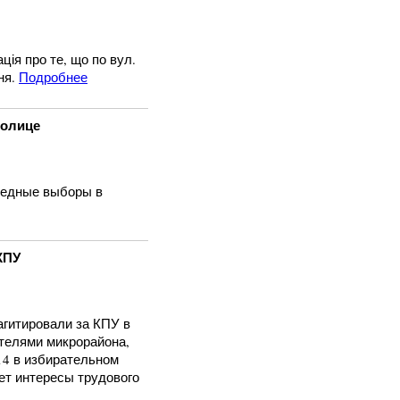
ація про те, що по вул.
ня.
Подробнее
толице
ередные выборы в
КПУ
агитировали за КПУ в
телями микрорайона,
14 в избирательном
ет интересы трудового