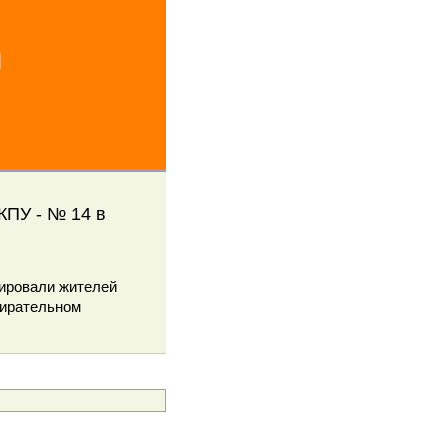
й
КПУ - № 14 в
тировали жителей
бирательном