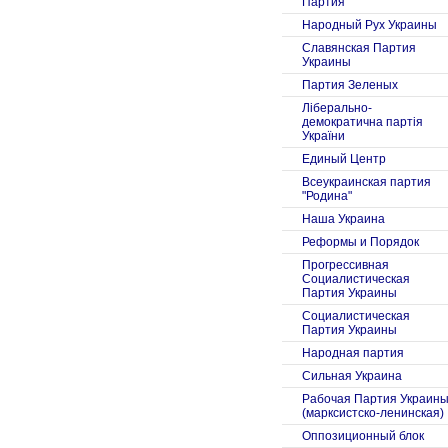
Партия
Народный Рух Украины
Славянская Партия
Украины
Партия Зеленых
Ліберально-
демократична партія
України
Единый Центр
Всеукраинская партия
"Родина"
Наша Украина
Реформы и Порядок
Прогрессивная
Социалистическая
Партия Украины
Социалистическая
Партия Украины
Народная партия
Сильная Украина
Рабочая Партия Украин
(марксистско-ленинская)
Оппозиционный блок