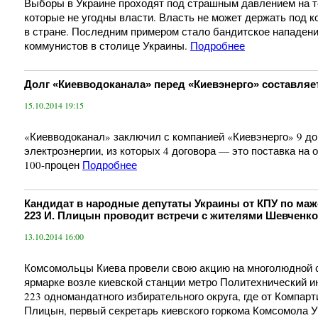
Выборы в Украине проходят под страшным давлением на т
которые не угодны власти. Власть не может держать под 
в стране. Последним примером стало бандитское нападени
коммунистов в столице Украины.
Подробнее
Долг «Киевводоканала» перед «Киевэнерго» составляет
15.10.2014 19:15
«Киевводоканал» заключил с компанией «Киевэнерго» 9 до
электроэнергии, из которых 4 договора — это поставка на
100-процен
Подробнее
Кандидат в народные депутаты Украины от КПУ по ма
223 И. Плицын проводит встречи с жителями Шевченко
13.10.2014 16:00
Комсомольцы Киева провели свою акцию на многолюдной 
ярмарке возле киевской станции метро Политехнический ин
223 одномандатного избирательного округа, где от Компар
Плицын, первый секретарь киевского горкома Комсомола У