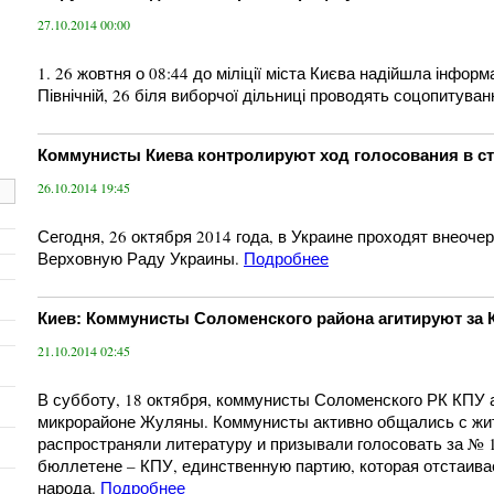
27.10.2014 00:00
1. 26 жовтня о 08:44 до міліції міста Києва надійшла інформ
Північній, 26 біля виборчої дільниці проводять соцопитуван
Коммунисты Киева контролируют ход голосования в с
26.10.2014 19:45
Сегодня, 26 октября 2014 года, в Украине проходят внеоч
Верховную Раду Украины.
Подробнее
Киев: Коммунисты Соломенского района агитируют за 
21.10.2014 02:45
В субботу, 18 октября, коммунисты Соломенского РК КПУ 
микрорайоне Жуляны. Коммунисты активно общались с жи
распространяли литературу и призывали голосовать за № 
бюллетене – КПУ, единственную партию, которая отстаива
народа.
Подробнее