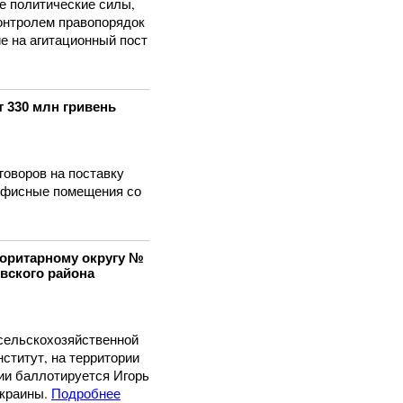
е политические силы,
контролем правопорядок
е на агитационный пост
 330 млн гривень
говоров на поставку
 офисные помещения со
жоритарному округу №
вского района
сельскохозяйственной
ститут, на территории
тии баллотируется Игорь
краины.
Подробнее