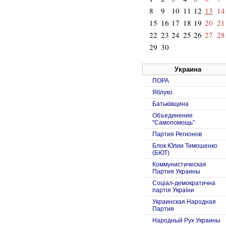
8
9
10
11
12
13
14
15
16
17
18
19
20
21
22
23
24
25
26
27
28
29
30
Украина
ПОРА
Яблуко
Батьківщина
Объединение
"Самопомощь"
Партия Регионов
Блок Юлии Тимошенко
(БЮТ)
Коммунистическая
Партия Украины
Соцiал-демократична
партiя України
Украинская Народная
Партия
Народный Рух Украины