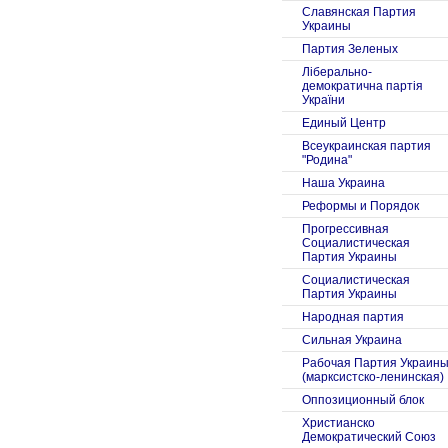
Славянская Партия
Украины
Партия Зеленых
Ліберально-
демократична партія
України
Единый Центр
Всеукраинская партия
"Родина"
Наша Украина
Реформы и Порядок
Прогрессивная
Социалистическая
Партия Украины
Социалистическая
Партия Украины
Народная партия
Сильная Украина
Рабочая Партия Украин
(марксистско-ленинская)
Оппозиционный блок
Христианско
Демократический Союз