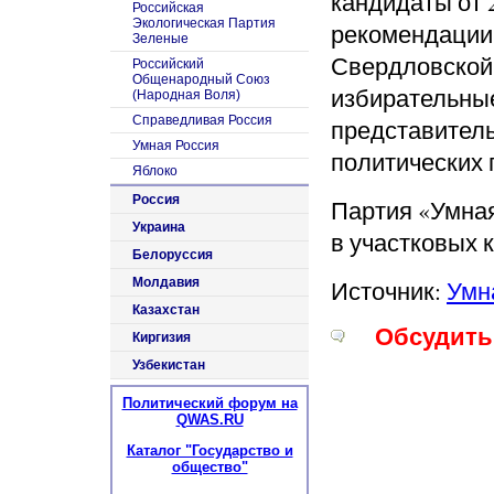
кандидаты от 
Российская
Экологическая Партия
рекомендации
Зеленые
Свердловской
Российский
Общенародный Союз
избирательны
(Народная Воля)
Справедливая Россия
представитель
Умная Россия
политических 
Яблоко
Россия
Партия «Умная
Украина
в участковых 
Белоруссия
Молдавия
Источник:
Умн
Казахстан
Обсудить 
Киргизия
Узбекистан
Политический форум на
QWAS.RU
Каталог "Государство и
общество"