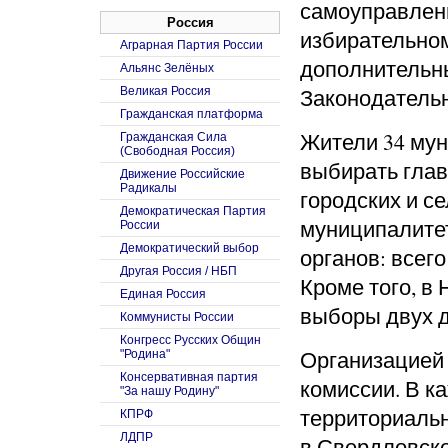
самоуправлен
Россия
избирательном
Аграрная Партия России
дополнительн
Альянс Зелёных
Законодательн
Великая Россия
Гражданская платформа
Жители 34 мун
Гражданская Сила
(Свободная Россия)
выбирать глав 
Движение Российские
Радикалы
городских и се
Демократическая Партия
муниципалите
России
Демократический выбор
органов: всег
Другая Россия / НБП
Кроме того, в
Единая Россия
выборы двух д
Коммунисты России
Конгресс Русских Общин
Организацией
"Родина"
Консервативная партия
комиссии. В к
"За нашу Родину"
территориальн
КПРФ
ЛДПР
в Свердловско