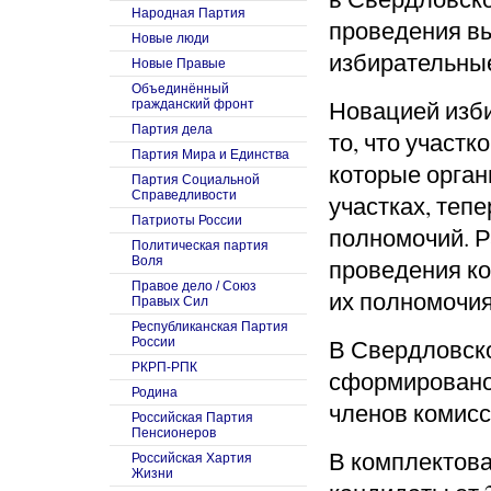
Народная Партия
проведения в
Новые люди
избирательные
Новые Правые
Объединённый
Новацией изби
гражданский фронт
Партия дела
то, что участ
Партия Мира и Единства
которые орган
Партия Социальной
Справедливости
участках, теп
Патриоты России
полномочий. Р
Политическая партия
Воля
проведения ко
Правое дело / Союз
их полномочия
Правых Сил
Республиканская Партия
В Свердловско
России
РКРП-РПК
сформировано 
Родина
членов комисс
Российская Партия
Пенсионеров
В комплектова
Российская Хартия
Жизни