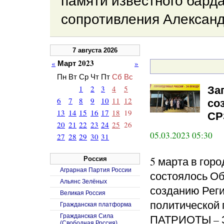
памяти известного барда
сопротивления Александ
7 августа 2026
Март 2023
«
»
Пн
Вт
Ср
Чт
Пт
Сб
Вс
1
2
3
4
5
За
6
7
8
9
10
11
12
со
13
14
15
16
17
18
19
СР
20
21
22
23
24
25
26
05.03.2023 05:30
27
28
29
30
31
5 марта в гор
Россия
Аграрная Партия России
состоялось О
Альянс Зелёных
созданию Рег
Великая Россия
политическо
Гражданская платформа
ПАТРИОТЫ – З
Гражданская Сила
(Свободная Россия)