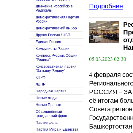
Подробнее
Движение Российские
Радикалы
Демократическая Партия
России
Ре
Демократический выбор
Пр
Другая Россия / НБП
от
Единая Россия
На
Коммунисты России
Конгресс Русских Общин
05.03.2023 02:30
"Родина"
Консервативная партия
"За нашу Родину"
4 февраля со
КПРФ
Региональног
ЛДПР
РОССИЯ – ЗА 
Народная Партия
Новые люди
её итогам бо
Новые Правые
Совета регион
Объединённый
Государственн
гражданский фронт
Партия дела
Башкортостан
Партия Мира и Единства