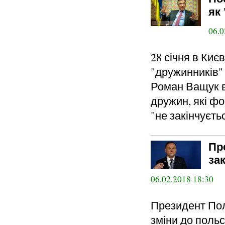
як
06.0
28 січня в Киє
"дружинників" 
Роман Ващук в
дружин, які фо
"не закінчуєть
Пр
за
06.02.2018 18:30
Президент Пол
зміни до польс