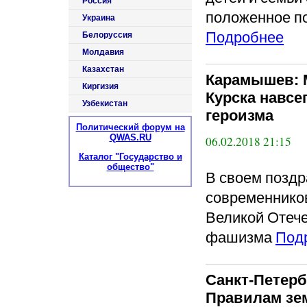
Россия
положенное по
Украина
Подробнее
Белоруссия
Молдавия
Казахстан
Карамышев: 
Киргизия
Курска навсе
Узбекистан
героизма
Политический форум на
QWAS.RU
06.02.2018 21:15
Каталог "Государство и
общество"
В своем поздр
современников
Великой Отече
фашизма
Под
Санкт-Петерб
Правилам зе