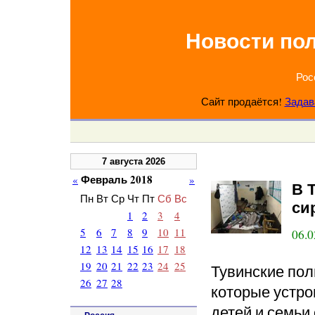
Новости по
Рос
Сайт продаётся!
Задав
7 августа 2026
Февраль 2018
«
»
В 
Пн
Вт
Ср
Чт
Пт
Сб
Вс
си
1
2
3
4
5
6
7
8
9
10
11
06.0
12
13
14
15
16
17
18
19
20
21
22
23
24
25
Тувинские пол
26
27
28
которые устро
детей и семьи