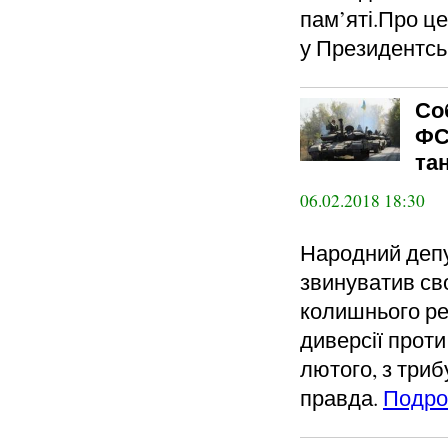
пам’яті.Про це
у Президентсь
Со
ФС
та
06.02.2018 18:30
Народний депу
звинуватив сво
колишнього ре
диверсії проти
лютого, з три
правда.
Подро