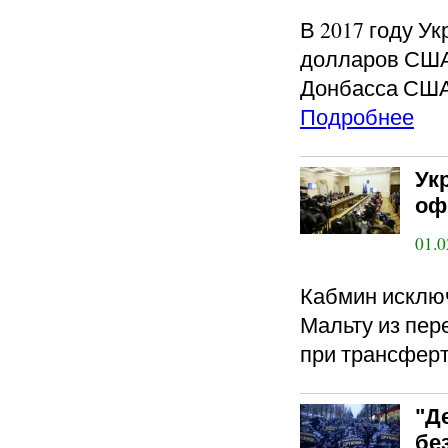
В 2017 году У
долларов США
Донбасса США
Подробнее
Ук
оф
01.0
Кабмин исключ
Мальту из пер
при трансфер
"Д
бе