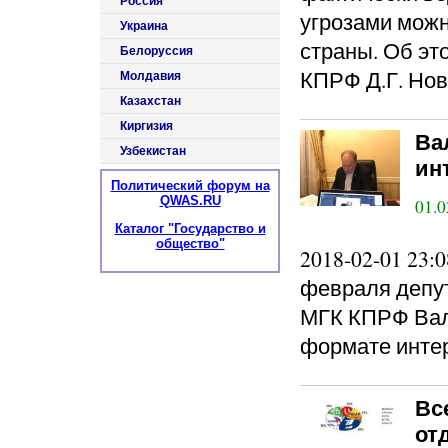
Россия
угрозами можн
Украина
страны. Об эт
Белоруссия
КПРФ Д.Г. Нов
Молдавия
Казахстан
Киргизия
Ва
Узбекистан
ин
Политический форум на
QWAS.RU
01.0
Каталог "Государство и
общество"
2018-02-01 23
февраля депу
МГК КПРФ Вал
формате инте
Вс
от