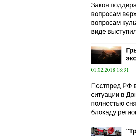
Закон поддерж
вопросам верх
вопросам куль
виде выступил
Гр
эк
01.02.2018 18:31
Постпред РФ в
ситуации в До
полностью сн
блокаду регио
"Т