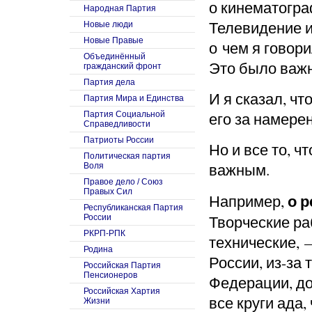
о кинематогра
Народная Партия
Телевидение и
Новые люди
Новые Правые
о чем я говор
Объединённый
Это было важн
гражданский фронт
Партия дела
И я сказал, чт
Партия Мира и Единства
его за намере
Партия Социальной
Справедливости
Патриоты России
Но и все то, ч
Политическая партия
важным.
Воля
Правое дело / Союз
Правых Сил
о 
Например,
Республиканская Партия
Творческие ра
России
РКРП-РПК
технические, —
Родина
России, из-за 
Российская Партия
Пенсионеров
Федерации, до
Российская Хартия
все круги ада,
Жизни