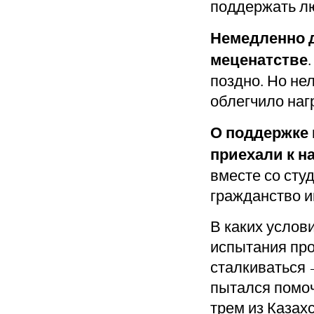
поддержать л
Немедленно д
меценатстве
поздно. Но не
облегчило нагр
О поддержке 
приехали к н
вместе со сту
гражданство и
В каких услови
испытания про
сталкиваться 
пытался помоч
трем из Казахс