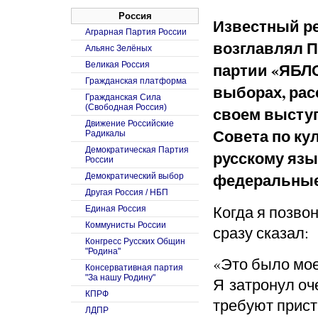
Россия
Известный ре
Аграрная Партия России
возглавлял П
Альянс Зелёных
партии «ЯБЛ
Великая Россия
Гражданская платформа
выборах, рас
Гражданская Сила
(Свободная Россия)
своем высту
Движение Российские
Совета по кул
Радикалы
Демократическая Партия
русскому язы
России
федеральные
Демократический выбор
Другая Россия / НБП
Когда я позво
Единая Россия
Коммунисты России
сразу сказал:
Конгресс Русских Общин
"Родина"
«Это было мо
Консервативная партия
"За нашу Родину"
Я затронул оч
КПРФ
требуют прист
ЛДПР