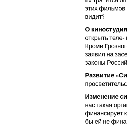
этих фильмов е
видит?
О киностудия
открыть теле- 
Кроме Грозног
заявил на зас
законы Росси
Развитие «Си
просветительс
Изменение с
нас такая орг
финансирует к
бы ей не фина