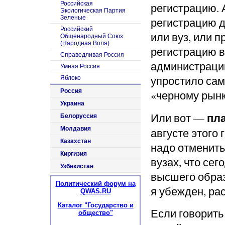
Российская
регистрацию. 
Экологическая Партия
Зеленые
регистрацию д
Российский
или вуз, или 
Общенародный Союз
(Народная Воля)
регистрацию в
Справедливая Россия
администрации
Умная Россия
упростило сам
Яблоко
Россия
«черному рынк
Украина
пла
Или вот —
Белоруссия
Молдавия
августе этого 
Казахстан
надо отменить
Киргизия
вузах, что сег
Узбекистан
высшего образ
Политический форум на
я убежден, ра
QWAS.RU
Каталог "Государство и
Если говорить
общество"