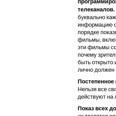
программиро
телеканалов.
буквально каж
информацию об
порядке показ
фильмы, включ
эти фильмы со
почему зрител
быть открыто 
лично должен 
Постепенное 
Нельзя все св
действуют на 
Показ всех 
их тратятся о