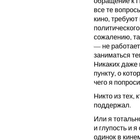
обращение к П
все те вопросы
кино, требуют
политического 
сожалению, та
— не работает
заниматься тем
Никаких даже 
пункту, о кот
чего я попроси
Никто из тех, 
поддержал.
Или я тотально
и глупость и 
одинок в кине