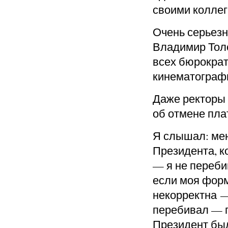
своими коллег
Очень серьезн
Владимир Толс
всех бюрократ
кинематографи
Даже ректоры 
об отмене пла
Я слышал: мен
Президента, к
— я не переби
если моя фор
некорректна —
перебивал — п
Президент бы