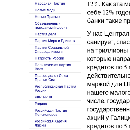
12%. Как эта 
Народная Партия
себе 12% годо
Новые люди
Новые Правые
банки такие п
Объединённый
гражданский фронт
У нас Централ
Партия дела
санирует, спа
Партия Мира и Единства
Партия Социальной
на триллионы 
Справедливости
которые
напра
Патриоты России
кредитов
по 5
Политическая партия
Воля
действительно
Правое дело / Союз
Правых Сил
маржой для Ц
Республиканская Партия
нашего малого
России
РКРП-РПК
числе, госуда
Родина
государственн
Российская Партия
Пенсионеров
акций у Галицк
Российская Хартия
кредитов по 5
Жизни