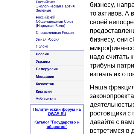
Российская
бизнесу, напра
Экологическая Партия
Зеленые
то активов
. А
в
Российский
своей непоср
Общенародный Союз
(Народная Воля)
предоставлен
Справедливая Россия
бизнесу, они 
Умная Россия
микрофинансо
Яблоко
Россия
надо считать 
Украина
трибуны патри
Белоруссия
изгнать их ото
Молдавия
Казахстан
Наша фракция 
Киргизия
законопроекта
Узбекистан
деятельность
Политический форум на
ростовщики с 
QWAS.RU
давайте с вам
Каталог "Государство и
общество"
встретимся в д