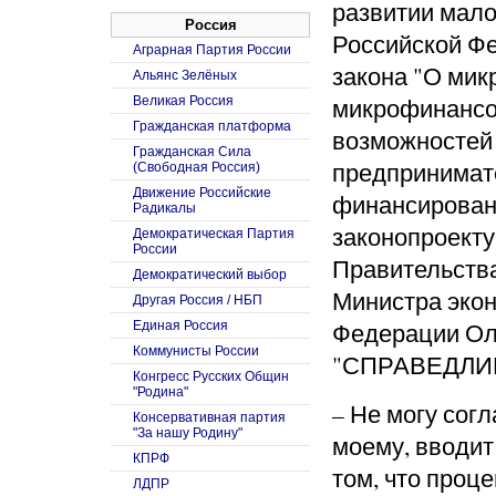
развитии мало
Россия
Российской Фе
Аграрная Партия России
закона "О мик
Альянс Зелёных
микрофинансов
Великая Россия
Гражданская платформа
возможностей 
Гражданская Сила
предпринимат
(Свободная Россия)
Движение Российские
финансировани
Радикалы
законопроект
Демократическая Партия
России
Правительства
Демократический выбор
Министра экон
Другая Россия / НБП
Федерации Ол
Единая Россия
Коммунисты России
"СПРАВЕДЛИВ
Конгресс Русских Общин
"Родина"
– Не могу согл
Консервативная партия
"За нашу Родину"
моему, вводит
КПРФ
том, что проц
ЛДПР