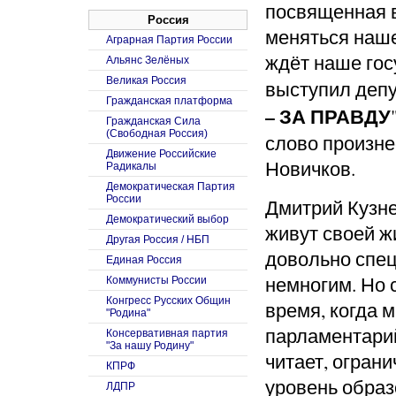
посвященная в
Россия
меняться наше
Аграрная Партия России
ждёт наше гос
Альянс Зелёных
Великая Россия
выступил депу
Гражданская платформа
– ЗА ПРАВДУ
Гражданская Сила
(Свободная Россия)
слово произне
Движение Российские
Новичков.
Радикалы
Демократическая Партия
России
Дмитрий Кузне
Демократический выбор
живут своей ж
Другая Россия / НБП
довольно спец
Единая Россия
немногим. Но 
Коммунисты России
Конгресс Русских Общин
время, когда 
"Родина"
парламентарий
Консервативная партия
"За нашу Родину"
читает, огран
КПРФ
уровень образ
ЛДПР