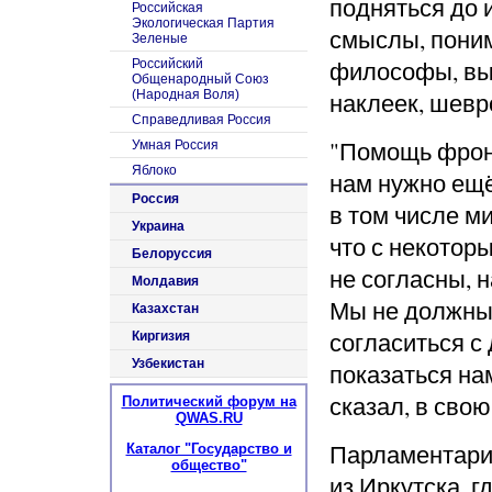
подняться до 
Российская
Экологическая Партия
смыслы, поним
Зеленые
философы, выш
Российский
Общенародный Союз
(Народная Воля)
наклеек, шевро
Справедливая Россия
"Помощь фронт
Умная Россия
Яблоко
нам нужно ещё
Россия
в том числе м
Украина
что с некотор
Белоруссия
не согласны, 
Молдавия
Мы не должны 
Казахстан
согласиться с
Киргизия
Узбекистан
показаться на
сказал, в сво
Политический форум на
QWAS.RU
Парламентарий
Каталог "Государство и
общество"
из Иркутска, 