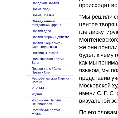
происходит вок
Народная Партия
Новые люди
"Мы решили с
Новые Правые
Объединённый
центре творящ
гражданский фронт
где дискутиру
Партия дела
Партия Мира и Единства
Монтеневского
Партия Социальной
же они поняли 
Справедливости
будет, к чему 
Патриоты России
Политическая партия
как мы понима
Воля
языком, мы по
Правое дело / Союз
Правых Сил
представив у
Республиканская Партия
России
Московской х
РКРП-РПК
имени С. Г. С
Родина
визуальной эс
Российская Партия
Пенсионеров
Российская Хартия
По его слова
Жизни