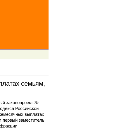
й
платах семьям,
ный законопроект №
кодекса Российской
ежемесячных выплатах
л первый заместитель
 фракции