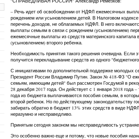
"СПРАВЕДЛИВАЯ РОССИЯ" Александр Ремезков:
– Речь идет об освобождении от НДФЛ ежемесячных выпла
рождением или усыновлением детей. В Налоговом кодекс
перечень доходов, не облагаемых НДФЛ. В него включают
выплаты семьям в связи с рождением (усыновлением) перв
ежемесячные выплаты из средств материнского капитала в
(усыновлением) второго ребенка.
Необходимость принятия такого решения очевидна. Если эт
получится перекладывание средств из одного "бюджетного 
С инициативами по дополнительной поддержке молодых с
Президент России Владимир Путин. Закон № 418-ФЗ "О е
семьям, имеющим детей" был рассмотрен Госдумой в реко
28 декабря 2017 года. Он действует с 1 января 2018 года – 
года из бюджета выплачиваются пособия семьям, в котор
второй ребенок. Но по действующему законодательству го
забирать обратно в бюджет 13% этих средств в виде НДФЛ
неразумно и несправедливо.
Принятым сегодня законом мы несправедливость устраняе
Это особенно важно еще и потому, что новые пособия наз