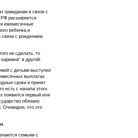
т гражданам в связи с
е РФ расширяется
ся ежемесячные
ого ребенка и
 связи с рождением
ого не сделать, то
кармана" в другой.
емей с детьми выступил
жемесячных выплатах
рдные сроки и принят
то есть с начала этого
ых появился первый или
сударство обязано
. Очевидно, что это
м.
начаются семьям с