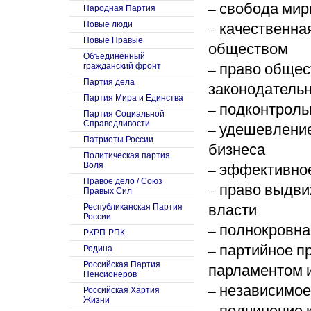
– свобода мир
Народная Партия
– качественна
Новые люди
Новые Правые
обществом
Объединённый
– право обще
гражданский фронт
Партия дела
законодатель
Партия Мира и Единства
– подконтроль
Партия Социальной
Справедливости
– удешевление
Патриоты России
бизнеса
Политическая партия
– эффективно
Воля
Правое дело / Союз
– право выдви
Правых Сил
власти
Республиканская Партия
России
– полнокровна
РКРП-РПК
– партийное п
Родина
Российская Партия
парламентом и
Пенсионеров
– независимо
Российская Хартия
Жизни
– подчинение 