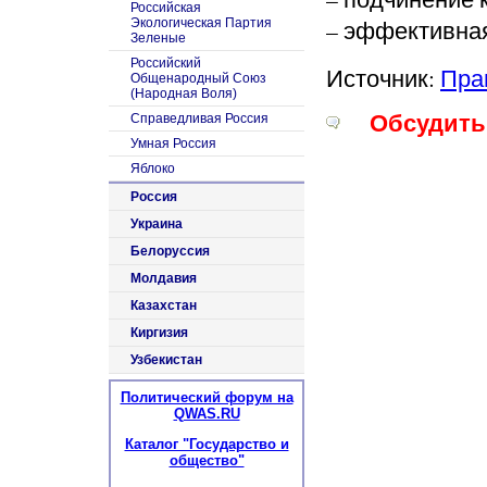
Российская
– эффективна
Экологическая Партия
Зеленые
Российский
Источник:
Пра
Общенародный Союз
(Народная Воля)
Обсудить 
Справедливая Россия
Умная Россия
Яблоко
Россия
Украина
Белоруссия
Молдавия
Казахстан
Киргизия
Узбекистан
Политический форум на
QWAS.RU
Каталог "Государство и
общество"