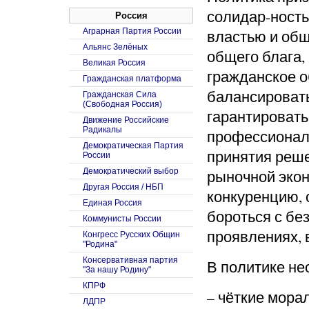
солидар-ност
Россия
Аграрная Партия России
властью и общ
Альянс Зелёных
общего блага,
Великая Россия
гражданское о
Гражданская платформа
балансировать
Гражданская Сила
(Свободная Россия)
гарантироват
Движение Российские
Радикалы
профессионал
Демократическая Партия
принятия реш
России
Демократический выбор
рыночной экон
Другая Россия / НБП
конкуренцию, 
Единая Россия
бороться с бе
Коммунисты России
проявлениях, 
Конгресс Русских Общин
"Родина"
Консервативная партия
В политике н
"За нашу Родину"
КПРФ
– чёткие мор
ЛДПР