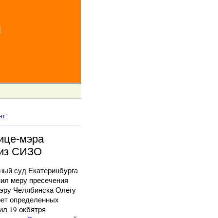
й
нт"
ице-мэра
 из СИЗО
ный суд Екатеринбурга
нил меру пресечения
эру Челябинска Олегу
рет определенных
ил 19 окбятря