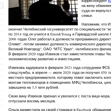
корреспондент
К
на жену обвиняе
суда он вернулся
семье.
Напомним, что Из
окончил Челябинский госуниверситет по специальности "ис
по 2014 год он учился в Ernst&Young и Гарвардской школе 
2006 годах Олег работал в должности программного дире
Олимп", потом занимал должность коммерческого директо
Великий Новгород", ОАО "МТС Урал", челябинского филиа
В феврале 2020 года Извеков стал заместителем главы Че
экономическому развитию и инвестициям.
Извекова задержали в феврале 2021 года сотрудники ФСБ з
спецслужбы, в апреле — июле 2020 года он получил 450 т
местного предпринимателя, которому помог заключить конт
монтаж тепловизоров в помещениях МФЦ Челябинска, цен
завышена на 3,5 млн рублей.
Свою вину Извеков признал и уволился с поста вице-мэра.
отпускали восемь месяцев.
Ольга разместила на своей странице в Facebook обращение 