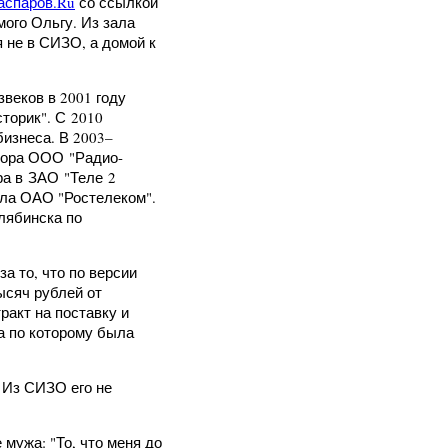
аспаров.Ru
со ссылкой
мого Ольгу. Из зала
 не в СИЗО, а домой к
веков в 2001 году
торик". С 2010
бизнеса. В 2003–
ктора ООО "Радио-
ра в ЗАО "Теле 2
ла ОАО "Ростелеком".
лябинска по
а то, что по версии
ысяч рублей от
ракт на поставку и
а по которому была
 Из СИЗО его не
мужа: "То, что меня до