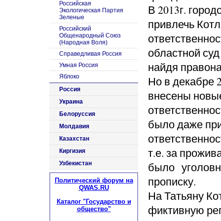
Российская
В 2013г. горо
Экологическая Партия
Зеленые
привлечь Котл
Российский
ответственнос
Общенародный Союз
(Народная Воля)
областной суд
Справедливая Россия
найдя правона
Умная Россия
Яблоко
Но в декабре 
Россия
внесены новые
Украина
ответственнос
Белоруссия
было даже при
Молдавия
ответственнос
Казахстан
т.е. за прожив
Киргизия
Узбекистан
было уголовн
прописку.
Политический форум на
QWAS.RU
На Татьяну Ко
Каталог "Государство и
фиктивную ре
общество"