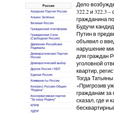
Дело возбужде
Россия
322.2 и 322.3 
Аграрная Партия России
гражданина по
Альянс Зелёных
Великая Россия
Будучи канди
Гражданская платформа
Путин в предв
Гражданская Сила
(Свободная Россия)
объявил о вве
Движение Российские
нарушение миг
Радикалы
Демократическая Партия
для граждан Р
России
уголовной отв
Демократический выбор
квартир, реги
Другая Россия / НБП
Единая Россия
Тогда Татьяны
Коммунисты России
«Пригрозив уж
Конгресс Русских Общин
"Родина"
гражданам за 
Консервативная партия
сказал, где и 
"За нашу Родину"
КПРФ
бесквартирны
ЛДПР