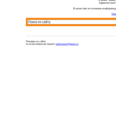
Администрато
В качестве источников информац
Нов
Реклама на сайте:
по всем вопросам пишите
webmaster@qwas.ru