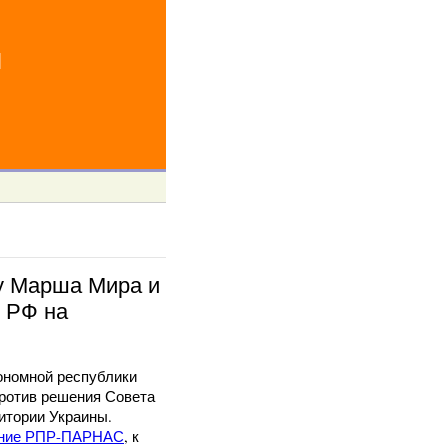
й
ку Марша Мира и
 РФ на
ономной республики
против решения Совета
итории Украины.
ление РПР-ПАРНАС
, к