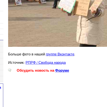
Больше фото в нашей
группе Вконтакте
.
Источник:
РПРФ / Свобода народа
Обсудить новость на
Форуме
а