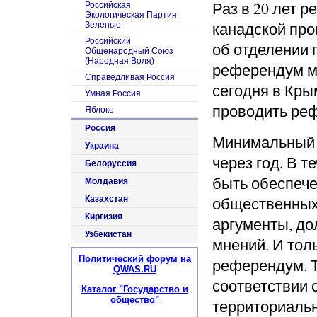
Раз в 20 лет 
Российская
Экологическая Партия
канадской про
Зеленые
Российский
об отделении 
Общенародный Союз
(Народная Воля)
референдум мо
Справедливая Россия
сегодня в Кры
Умная Россия
проводить ре
Яблоко
Россия
Минимальный 
Украина
через год. В 
Белоруссия
быть обеспече
Молдавия
общественных 
Казахстан
Киргизия
аргументы, до
Узбекистан
мнений. И тол
Политический форум на
референдум. 
QWAS.RU
соответствии 
Каталог "Государство и
общество"
территориаль