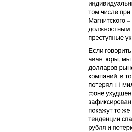
индивидуальны
том числе при
Магнитского –
должностным 
преступные ук
Если говорить
авантюры, мы 
долларов рын
компаний, в т
потерял 11 ми
фоне ухудшени
зафиксирован
покажут то же
тенденции сп
рубля и потер