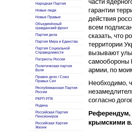
части ядерног
Народная Партия
гарантии терр
Новые люди
действия росс
Новые Правые
Объединённый
всем подписан
гражданский фронт
сказать, что 
Партия дела
Партия Мира и Единства
территории Ук
Партия Социальной
вызывают улыб
Справедливости
самообороны 
Патриоты России
Политическая партия
армии, по мои
Воля
Правое дело / Союз
Необходимо, 
Правых Сил
Республиканская Партия
незамедлитель
России
согласно дого
РКРП-РПК
Родина
Референдум,
Российская Партия
Пенсионеров
крымскими вл
Российская Хартия
Жизни