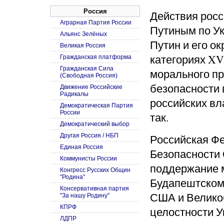
Россия
Действия росс
Аграрная Партия России
Путиным по Ук
Альянс Зелёных
Путин и его о
Великая Россия
категориях XV
Гражданская платформа
Гражданская Сила
морального пр
(Свободная Россия)
безопасности 
Движение Российские
Радикалы
российских вл
Демократическая Партия
России
так.
Демократический выбор
Другая Россия / НБП
Российская Фе
Единая Россия
Безопасности 
Коммунисты России
поддержание м
Конгресс Русских Общин
"Родина"
Будапештскому
Консервативная партия
США и Велико
"За нашу Родину"
КПРФ
целостности У
ЛДПР