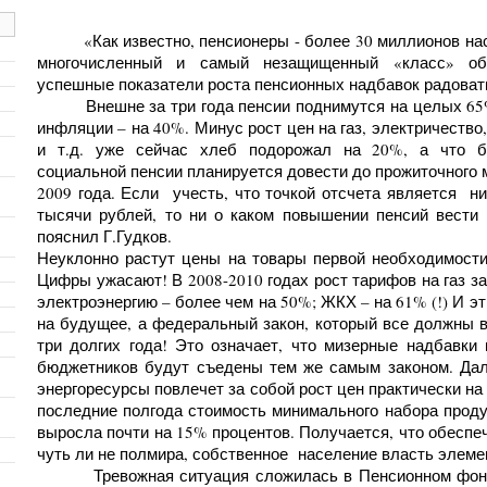
«Как известно, пенсионеры - более 30 миллионов нас
многочисленный и самый незащищенный «класс» об
успешные показатели роста пенсионных надбавок радоват
Внешне за три года пенсии поднимутся на целых 65%
инфляции – на 40%. Минус рост цен на газ, электричество
и т.д. уже сейчас хлеб подорожал на 20%, а что 
социальной пенсии планируется довести до прожиточного
2009 года. Если учесть, что точкой отсчета является ни
тысячи рублей, то ни о каком повышении пенсий вести 
пояснил Г.Гудков.
Неуклонно растут цены на товары первой необходимости
Цифры ужасают! В 2008-2010 годах рост тарифов на газ за
электроэнергию – более чем на 50%; ЖКХ – на 61% (!) И эт
на будущее, а федеральный закон, который все должны 
три долгих года! Это означает, что мизерные надбавки
бюджетников будут съедены тем же самым законом. Дал
энергоресурсы повлечет за собой рост цен практически на 
последние полгода стоимость минимального набора проду
выросла почти на 15% процентов. Получается, что обеспе
чуть ли не полмира, собственное население власть элеме
Тревожная ситуация сложилась в Пенсионном фонде