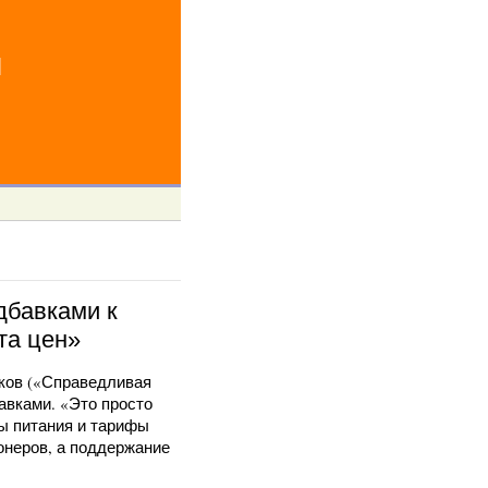
й
дбавками к
та цен»
дков («Справедливая
авками. «Это просто
ы питания и тарифы
онеров, а поддержание