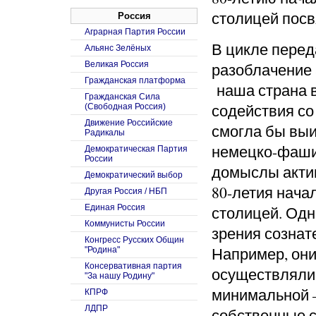
столицей посв
Россия
Аграрная Партия России
В цикле перед
Альянс Зелёных
Великая Россия
разоблачение
Гражданская платформа
наша страна в
Гражданская Сила
содействия с
(Свободная Россия)
Движение Российские
смогла бы выи
Радикалы
немецко-фашис
Демократическая Партия
России
домыслы акти
Демократический выбор
80-летия нача
Другая Россия / НБП
Единая Россия
столицей. Одн
Коммунисты России
зрения сознат
Конгресс Русских Общин
Например, они
"Родина"
Консервативная партия
осуществлялис
"За нашу Родину"
минимальной 
КПРФ
ЛДПР
собственные с