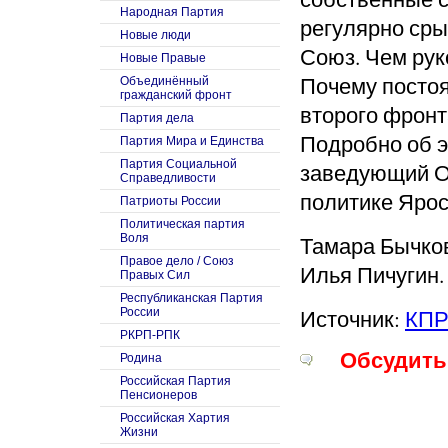
Народная Партия
регулярно сры
Новые люди
Союз. Чем ру
Новые Правые
Почему постоя
Объединённый
гражданский фронт
второго фронт
Партия дела
Подробно об э
Партия Мира и Единства
Партия Социальной
заведующий О
Справедливости
политике Ярос
Патриоты России
Политическая партия
Воля
Тамара Бычков
Правое дело / Союз
Илья Пичугин.
Правых Сил
Республиканская Партия
Источник:
КП
России
РКРП-РПК
Обсудить 
Родина
Российская Партия
Пенсионеров
Российская Хартия
Жизни