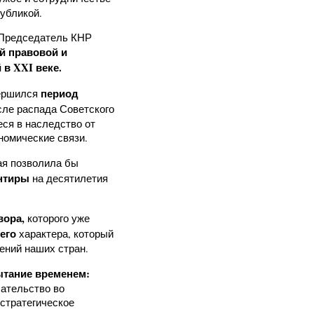
убликой.
 Председатель КНР
й правовой и
в XXI веке.
период
вершился
ле распада Советского
ся в наследство от
номические связи.
ая позволила бы
ентиры
на десятилетия
вора,
которого уже
его
характера, который
ений наших стран.
ытание временем:
ательство во
 стратегическое