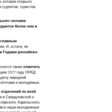
в
, которое открыло
студентов, туристов,
ысяч
человек
одается более чем в
 главным
. И, кстати, не
и Годами российско-
отметить
хочется также
щем 2027 году ОРКД
 делу народной
ситетами и молодёжью.
 отделений по всей
я в Свердловской и
лавского, Карельского,
 все наши молодежные