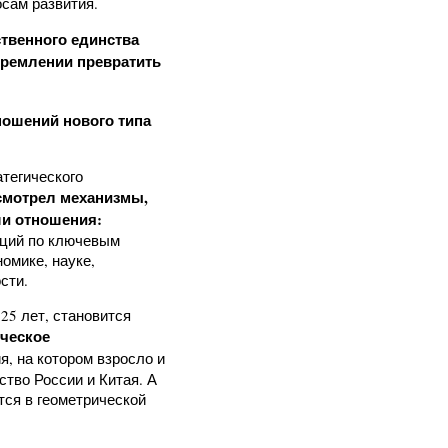
осам развития.
твенного единства
ремлении превратить
ношений нового типа
атегического
смотрел механизмы,
ши отношения:
иций по ключевым
омике, науке,
сти.
25 лет, становится
ческое
, на котором взросло и
тво России и Китая. А
тся в геометрической