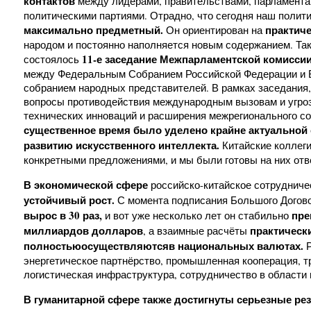
контактов
между лидерами, правительствами, парламента
политическими партиями. Отрадно, что сегодня наш полити
максимально предметный.
практич
Он ориентирован на
народом и постоянно наполняется новым содержанием. Так
11-е заседание
Межпарламентской комисси
состоялось
между Федеральным Собранием Российской Федерации и 
собранием народных представителей. В рамках заседания,
вопросы противодействия международным вызовам и угроз
технических инноваций и расширения межрегионального со
существенное время было уделено крайне актуальной 
развитию искусственного интеллекта.
Китайские коллеги
конкретными предложениями, и мы были готовы на них отв
В экономической сфере
российско-китайское сотруднич
устойчивый рост.
С момента подписания Большого Догов
вырос в 30 раз,
пре
и вот уже несколько лет он стабильно
миллиардов долларов
практическ
, а взаимные расчёты
полностью
осуществляются
в национальных валютах.
Р
энергетическое партнёрство, промышленная кооперация, т
логистическая инфраструктура, сотрудничество в области 
В гуманитарной сфере также достигнуты серьезные ре