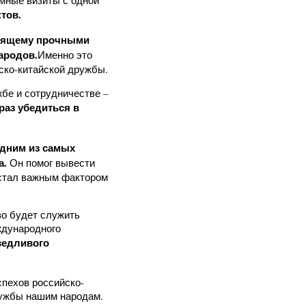
мные визиты с одной
ктов
.
оящему прочными
ародов.
Именно это
ско-китайской дружбы.
жбе и сотрудничестве –
раз убедиться в
дним из самых
а.
Он помог вывести
 стал важным фактором
во будет служить
ждународного
едливого
спехов российско-
ружбы нашим народам.