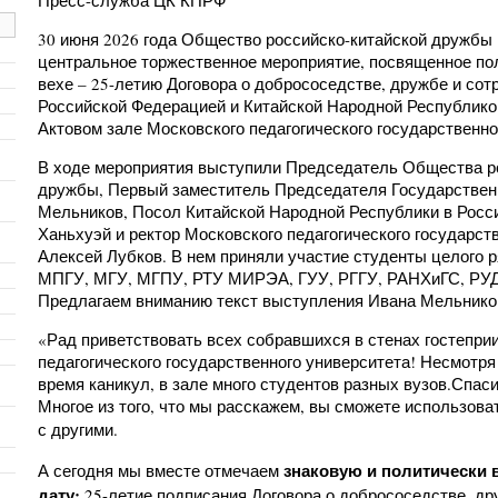
Пресс-служба ЦК КПРФ
30 июня 2026 года Общество российско-китайской дружбы
центральное торжественное мероприятие, посвященное по
вехе – 25-летию Договора о добрососедстве, дружбе и со
Российской Федерацией и Китайской Народной Республико
Актовом зале Московского педагогического государственно
В ходе мероприятия выступили Председатель Общества р
дружбы, Первый заместитель Председателя Государстве
Мельников, Посол Китайской Народной Республики в Росс
Ханьхуэй и ректор Московского педагогического государст
Алексей Лубков. В нем приняли участие студенты целого р
МПГУ, МГУ, МГПУ, РТУ МИРЭА, ГУУ, РГГУ, РАНХиГС, РУД
Предлагаем вниманию текст выступления Ивана Мельнико
«Рад приветствовать всех собравшихся в стенах гостепри
педагогического государственного университета! Несмотря 
время каникул, в зале много студентов разных вузов.
Спаси
Многое из того, что мы расскажем, вы сможете использова
с другими.
знаковую и политически
А сегодня мы вместе отмечаем
дату:
25-летие подписания Договора о добрососедстве, др