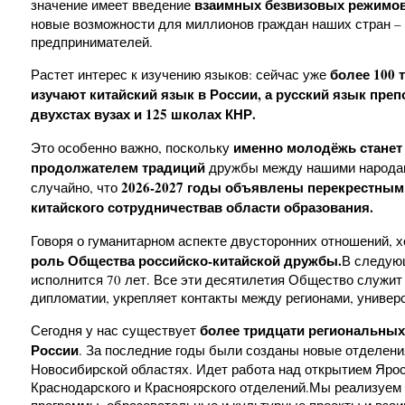
взаимных безвизовых режимо
значение имеет введение
новые возможности для миллионов граждан наших стран – 
предпринимателей.
более
100
т
Растет интерес к изучению языков: сейчас уже
изучают китайский язык
в России, а русский язык преп
двухстах вузах и 125 школах КНР
.
именно молодёжь станет
Это особенно важно, поскольку
продолжателем традиций
дружбы между нашими народами
2026-2027 годы объявлены перекрестным
случайно, что
китайского сотрудничества
в области образования.
Говоря о гуманитарном аспекте двусторонних отношений, 
роль Общества российско-китайской дружбы.
В следую
исполнится 70 лет. Все эти десятилетия Общество служит
дипломатии, укрепляет контакты между регионами, универ
более тридцати региональных
Сегодня у нас существует
России
. За последние годы были созданы новые отделени
Новосибирской областях. Идет работа над открытием Ярос
Краснодарского и Красноярского отделений.
Мы реализуем