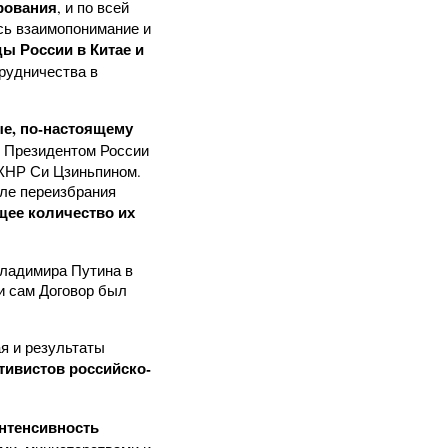
рования
, и по всей
сь взаимопонимание и
ы России в Китае и
рудничества в
ые
, по-настоящему
 Президентом России
КНР Си Цзиньпином.
сле переизбрания
щее количество их
Владимира Путина в
 и сам Договор был
я и результаты
ктивистов российско-
нтенсивность