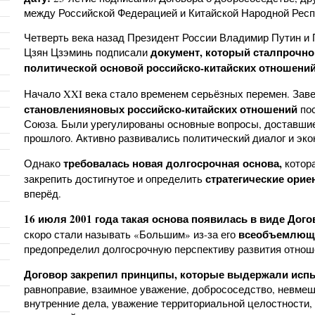
между Российской Федерацией и Китайской Народной Респ
Четверть века назад Президент России Владимир Путин и
документ, который стал
прочно
Цзян Цзэминь подписали
политической основой российско-китайских отношений 
Начало XXI века стало временем серьёзных перемен. За
становления
новых российско-китайских отношений
пос
Союза. Были урегулированы основные вопросы, доставшие
прошлого. Активно развивались политический диалог и эко
требовалась новая долгосрочная основа,
Однако
котор
стратегические ори
закрепить достигнутое и определить
вперёд.
16 июля 2001 года
такая основа появилась в виде Дого
всеобъемлющ
скоро стали называть «Большим» из-за его
предопределил долгосрочную перспективу развития отнош
Договор закрепил принципы, которые выдержали исп
равноправие, взаимное уважение, добрососедство, невмеш
внутренние дела, уважение территориальной целостности,