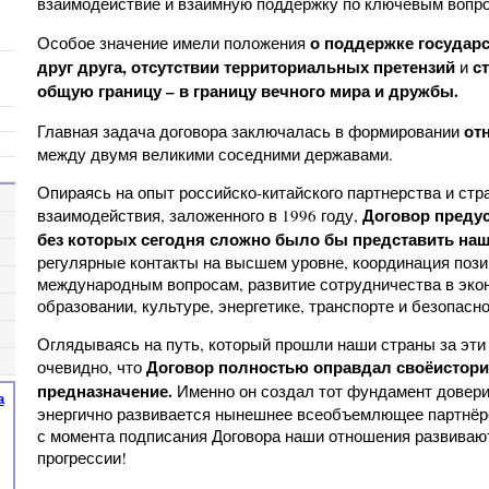
взаимодействие и взаимную поддержку по ключевым вопр
о поддержке государс
Особое значение имели положения
друг друга, отсутствии территориальных претензий
ст
и
общую границу
–
в границу вечного мира и дружбы.
от
Главная задача договора заключалась в формировании
между двумя великими соседними державами.
Опираясь на опыт российско-китайского партнерства и стр
Договор преду
взаимодействия, заложенного в 1996 году,
без которых сегодня сложно было бы представить на
регулярные контакты на высшем уровне, координация поз
международным вопросам, развитие сотрудничества в экон
образовании, культуре, энергетике, транспорте и безопасно
Оглядываясь на путь, который прошли наши страны за эти 
Договор полностью оправдал своё
истори
очевидно, что
предназначение
.
Именно он создал тот фундамент доверия
а
энергично развивается нынешнее всеобъемлющее партнёрс
с момента подписания Договора наши отношения развиваю
прогрессии!