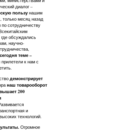
ми, министерствами и
ческий диалог –
ескую пользу
нашим
, только месяц назад
и
по сотрудничеству
Всекитайским
 где обсуждались
ам, научно-
трудничества,
сегодня теме –
 прилетели к нам с
етить.
демонстрирует
ество
наш товарооборот
ора
вышает 200
и
азвивается
ранспортная и
высоких технологий.
зультаты.
Огромное