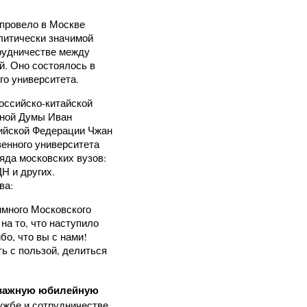
 провело в Москве
литически значимой
трудничестве между
й. Оно состоялось в
го университета.
оссийско-китайской
нной Думы Иван
ийской Федерации Чжан
венного университета
яда московских вузов:
Н и других.
ва:
имного Московского
на то, что наступило
бо, что вы с нами!
ть с пользой, делиться
 важную юбилейную
ужбе и сотрудничестве