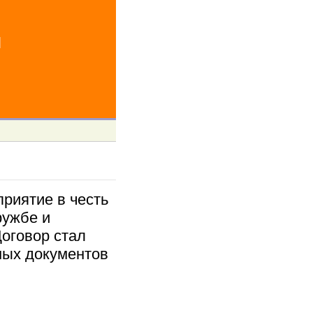
й
риятие в честь
ружбе и
оговор стал
ных документов