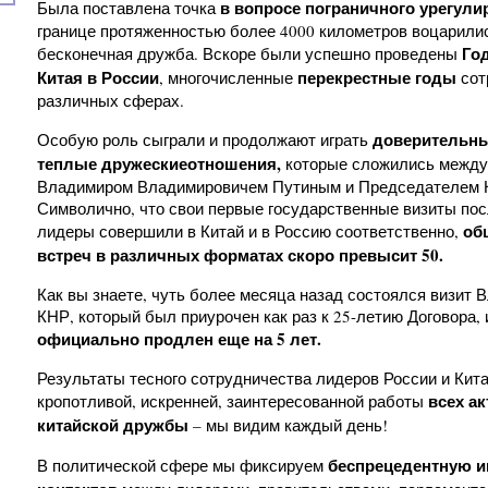
в вопросе пограничного урегули
Была поставлена точка
границе протяженностью более 4000 километров воцарили
Год
бесконечная дружба. Вскоре были успешно проведены
Китая в России
перекрестные годы
, многочисленные
сот
различных сферах.
доверительн
Особую роль сыграли и продолжают играть
теплые дружеские
отношения,
которые сложились между
Владимиром Владимировичем Путиным и Председателем 
Символично, что свои первые государственные визиты по
об
лидеры совершили в Китай и в Россию соответственно,
встреч в различных форматах скоро превысит 50
.
Как вы знаете, чуть более месяца назад состоялся визит 
КНР, который был приурочен как раз к 25-летию Договора,
официально продлен еще на 5 лет.
Результаты тесного сотрудничества лидеров России и Кита
всех а
кропотливой, искренней, заинтересованной работы
китайской дружбы
– мы видим каждый день!
беспрецедентную и
В политической сфере мы фиксируем