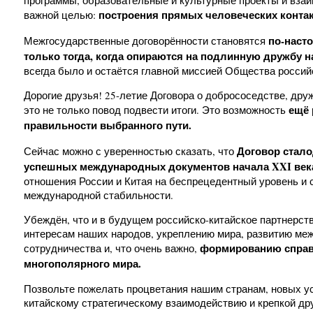
программы, образовательные и культурные проекты и взаи
построения
прямых человеческих конта
важной целью:
по-наст
Межгосударственные договорённости становятся
только тогда, когда опираются на
подлинную
дружбу н
всегда было и остаётся главной миссией Общества россий
Дорогие друзья! 25-летие Договора о добрососедстве, дру
ещё 
это не только повод подвести итоги. Это возможность
правильности выбранного пути.
Договор стал
о
Сейчас можно с уверенностью сказать, что
успешных международных документов начала XXI век
отношения России и Китая на беспрецедентный уровень и
международной стабильности.
Убеждён, что и в будущем российско-китайское партнерст
интересам наших народов, укреплению мира, развитию ме
формированию справ
сотрудничества и, что очень важно,
многополярного мира.
Позвольте пожелать процветания нашим странам, новых у
китайскому стратегическому взаимодействию и крепкой д