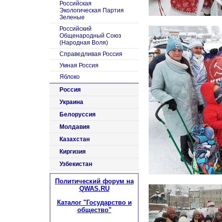
Российская
Экологическая Партия
Зеленые
Российский
Общенародный Союз
(Народная Воля)
Справедливая Россия
Умная Россия
Яблоко
Россия
Украина
Белоруссия
Молдавия
Казахстан
Киргизия
Узбекистан
Политический форум на
QWAS.RU
Каталог "Государство и
общество"