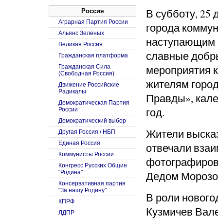
В субботу, 25
Россия
Аграрная Партия России
города коммун
Альянс Зелёных
наступающим Н
Великая Россия
славные добры
Гражданская платформа
мероприятия 
Гражданская Сила
(Свободная Россия)
жителям город
Движение Российские
Радикалы
Правды», кале
Демократическая Партия
год.
России
Демократический выбор
Жители высказ
Другая Россия / НБП
Единая Россия
отвечали взаи
Коммунисты России
фотографиров
Конгресс Русских Общин
"Родина"
Дедом Морозом
Консервативная партия
"За нашу Родину"
В роли нового
КПРФ
Кузмичев Вале
ЛДПР