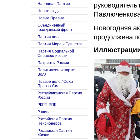
руководитель 
Народная Партия
Новые люди
Павлюченкова 
Новые Правые
Объединённый
Новогодняя а
гражданский фронт
продолжена по
Партия дела
Партия Мира и Единства
Иллюстрации
Партия Социальной
Справедливости
Патриоты России
Политическая партия
Воля
Правое дело / Союз
Правых Сил
Республиканская Партия
России
РКРП-РПК
Родина
Российская Партия
Пенсионеров
Российская Хартия
Жизни