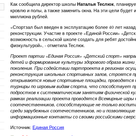
Наталья Теслюк
Как сообщила директор школы
, планиру
кровлю и полы, а также заменить окна. На эти цели будет 
миллиона рублей.
«Спортзал был введен в эксплуатацию более 40 лет назад
реконструкции. Участие в проекте «Единой России» «Детски
возможность в сельской школе создать для ребят достойн
физкультурой», - отметила Теслюк.
Проект партии «Единая Россия» «Детский спорт» направ
детей и формирование культуры здорового образа жизни
поколения. При содействии партпроекта в регионах ос
реконструкция школьных спортивных залов, строятся 
открываются новые спортивные площадки, проводятся 
турниры по игровым видам спорта, что способствует п
подростков к систематическим занятиям физической ку
рамках реализации проекта проводятся Всемирные игры
соотечественников, способствующие не только воспи
среди зарубежных соотечественников, но и позволяющие
информационные контакты со своими российскими свер
Источник:
Единая Россия