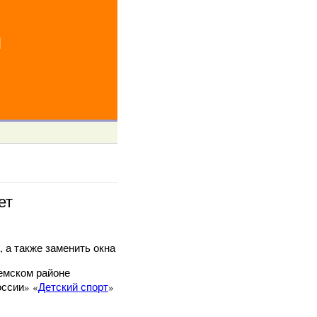
й
ет
 а также заменить окна
емском районе
оссии» «
Детский спорт
»