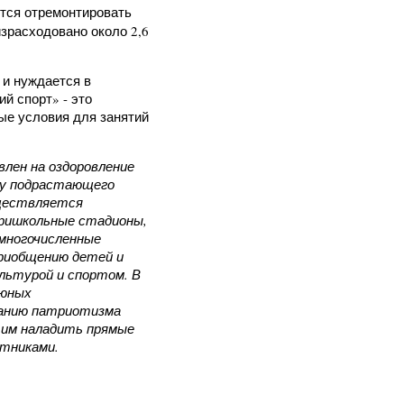
ется отремонтировать
израсходовано около 2,6
 и нуждается в
й спорт» - это
ые условия для занятий
лен на оздоровление
 у подрастающего
уществляется
пришкольные стадионы,
многочисленные
риобщению детей и
льтурой и спортом. В
 юных
танию патриотизма
 им наладить прямые
стниками.