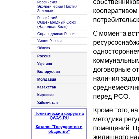
собственнико
Российская
Экологическая Партия
кооперативом
Зеленые
потребительск
Российский
Общенародный Союз
(Народная Воля)
C момента вст
Справедливая Россия
ресурсоснабжа
Умная Россия
Яблоко
одностороннем
Россия
коммунальным
Украина
договорные от
Белоруссия
наличия задол
Молдавия
среднемесячн
Казахстан
перед РСО.
Киргизия
Узбекистан
Кроме того, н
Политический форум на
методика рег
QWAS.RU
помещений. Пр
Каталог "Государство и
общество"
жилищного на