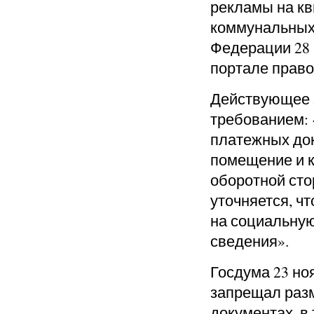
рекламы на кв
коммунальных 
Федерации 28
портале прав
Действующее 
требованием:
платежных док
помещение и к
оборотной сто
уточняется, ч
на социальну
сведения».
Госдума 23 но
запрещал раз
документах, в