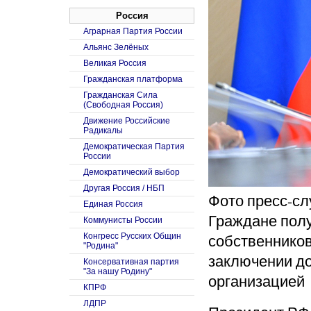
Россия
Аграрная Партия России
Альянс Зелёных
Великая Россия
Гражданская платформа
Гражданская Сила
(Свободная Россия)
Движение Российские
Радикалы
Демократическая Партия
России
Демократический выбор
Другая Россия / НБП
Фото пресс-с
Единая Россия
Граждане полу
Коммунисты России
собственников
Конгресс Русских Общин
"Родина"
заключении д
Консервативная партия
"За нашу Родину"
организацией
КПРФ
ЛДПР