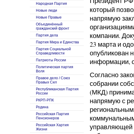
Президент Р
Народная Партия
который позво
Новые люди
напрямую зак
Новые Правые
Объединённый
организациям
гражданский фронт
компании. Док
Партия дела
23 марта и од
Партия Мира и Единства
Партия Социальной
опубликован 
Справедливости
информации, 
Патриоты России
Политическая партия
Воля
Согласно зако
Правое дело / Союз
собрании собс
Правых Сил
Республиканская Партия
(МКД) принима
России
напрямую с р
РКРП-РПК
Родина
региональным
Российская Партия
коммунальным
Пенсионеров
управляющей 
Российская Хартия
Жизни