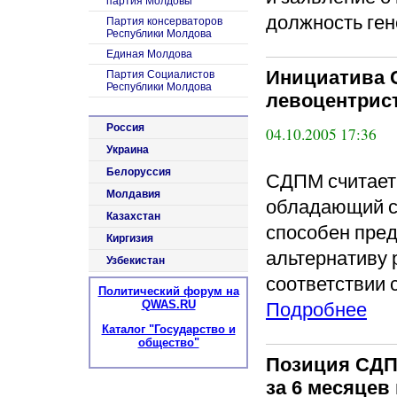
партия Молдовы
должность ген
Партия консерваторов
Республики Молдова
Единая Молдова
Инициатива 
Партия Социалистов
Республики Молдова
левоцентрис
Россия
04.10.2005 17:36
Украина
Белоруссия
СДПМ считает,
Молдавия
обладающий с
Казахстан
способен пре
Киргизия
альтернативу 
Узбекистан
соответствии 
Политический форум на
Подробнее
QWAS.RU
Каталог "Государство и
общество"
Позиция СДП
за 6 месяцев