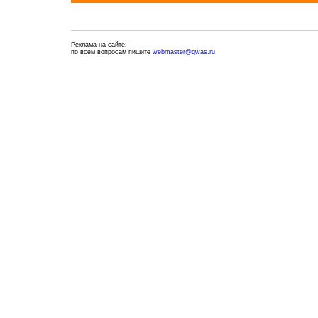
Реклама на сайте:
по всем вопросам пишите
webmaster@qwas.ru