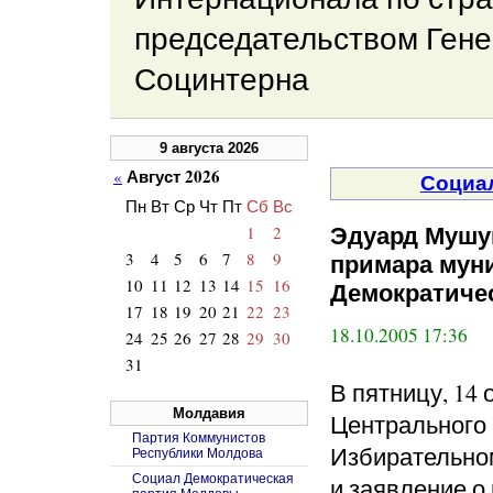
председательством Гене
Социнтерна
9 августа 2026
Август 2026
«
Социа
Пн
Вт
Ср
Чт
Пт
Сб
Вс
1
2
Эдуард Мушук
3
4
5
6
7
8
9
примара мун
10
11
12
13
14
15
16
Демократиче
17
18
19
20
21
22
23
18.10.2005 17:36
24
25
26
27
28
29
30
31
В пятницу, 14 
Молдавия
Центрального
Партия Коммунистов
Избирательном
Республики Молдова
Социал Демократическая
и заявление о