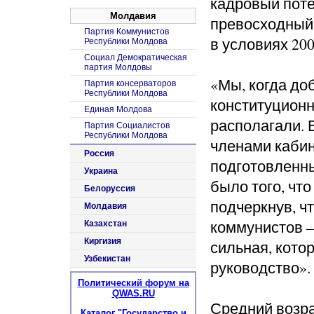
кадровый пот
Молдавия
превосходный,
Партия Коммунистов
в условиях 20
Республики Молдова
Социал Демократическая
партия Молдовы
«Мы, когда доб
Партия консерваторов
Республики Молдова
конституцион
Единая Молдова
располагали. 
Партия Социалистов
Республики Молдова
членами кабин
Россия
подготовленны
Украина
было того, что
Белоруссия
подчеркнув, ч
Молдавия
коммунистов –
Казахстан
Киргизия
сильная, котор
Узбекистан
руководство».
Политический форум на
QWAS.RU
Средний возра
Каталог "Государство и