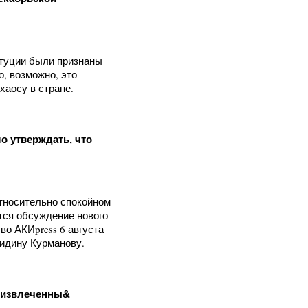
итуции были признаны
, возможно, это
хаосу в стране.
о утверждать, что
тносительно спокойном
тся обсуждение нового
во АКИpress 6 августа
нидину Курманову.
: извлеченны&