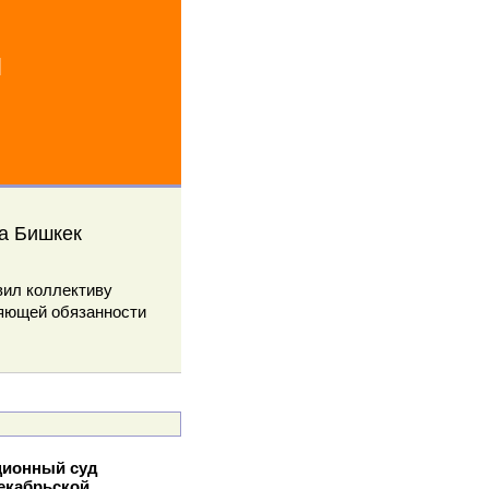
й
да Бишкек
вил коллективу
няющей обязанности
ционный суд
екабрьской