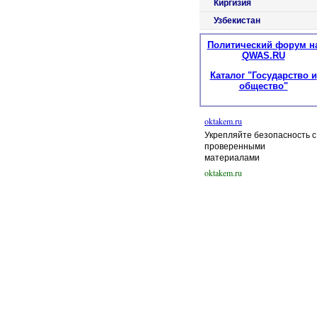
Киргизия
Узбекистан
Политический форум н
QWAS.RU
Каталог "Государство и
общество"
oktakem.ru
Укрепляйте безопасность с
проверенными
материалами
oktakem.ru