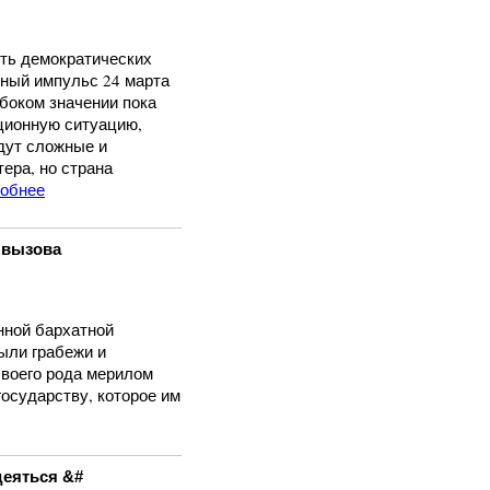
уть демократических
ный импульс 24 марта
боком значении пока
ционную ситуацию,
идут сложные и
ера, но страна
обнее
 вызова
нной бархатной
Были грабежи и
своего рода мерилом
государству, которое им
еяться &#