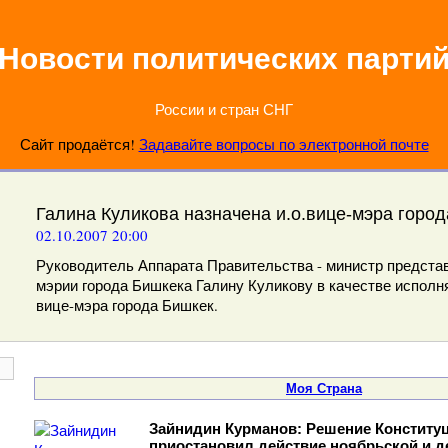
Новости политических парти
России и стран СНГ
Сайт продаётся!
Задавайте вопросы по электронной почте
Галина Куликова назначена и.о.вице-мэра горо
02.10.2007 20:00
Руководитель Аппарата Правительства - министр предста
мэрии города Бишкека Галину Куликову в качестве испол
вице-мэра города Бишкек.
Моя Страна
Зайнидин Курманов: Решение Конститу
приостановил действие ноябрьской и д