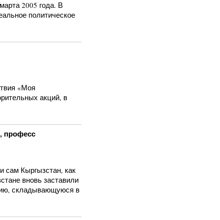
арта 2005 года. В
еальное политическое
ствия «Моя
орительных акций, в
, професс
и сам Кыргызстан, как
стане вновь заставили
цию, складывающуюся в