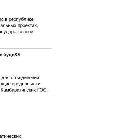
ас в республике
нальных проектах,
осударственной
е буде&#
ь для объединения
ующие предпосылки:
 Камбаратинских ГЭС.
ратических