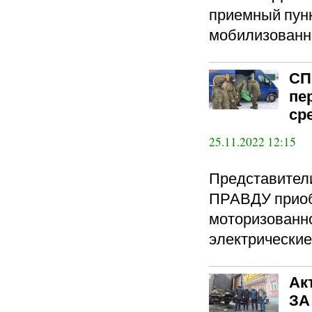
приемный пунк
мобилизованн
СП
пе
ср
25.11.2022 12:15
Представите
ПРАВДУ приоб
моторизованно
электрические
Ак
ЗА