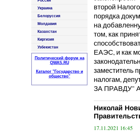
Россия
второй Налого
Украина
порядка докум
Белоруссия
на добавленну
Молдавия
Казахстан
том, как приня
Киргизия
способствоват
Узбекистан
ЕАЭС, и как м
Политический форум на
законодательн
QWAS.RU
заместитель п
Каталог "Государство и
общество"
налогам, деп
ЗА ПРАВДУ" А
Николай Нов
Правительст
17.11.2021 16:45