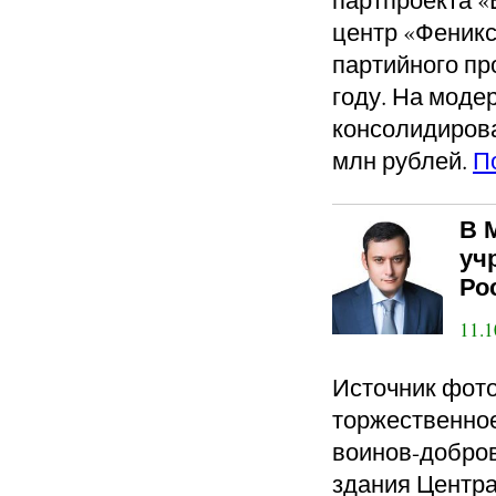
центр «Феникс
партийного пр
году. На моде
консолидиров
млн рублей.
П
В 
уч
Ро
11.1
Источник фото
торжественное
воинов-добров
здания Центра