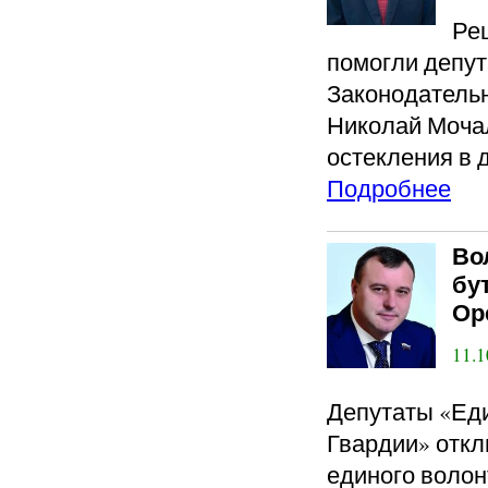
Ре
помогли депут
Законодатель
Николай Мочал
остекления в 
Подробнее
Во
бу
Ор
11.1
Депутаты «Ед
Гвардии» откл
единого волон