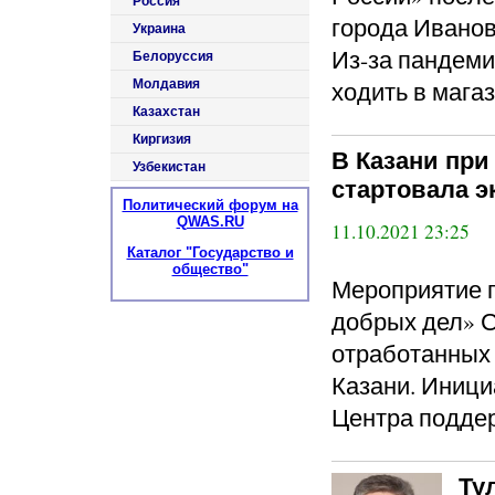
Россия
города Иванов
Украина
Из-за пандеми
Белоруссия
ходить в мага
Молдавия
Казахстан
Киргизия
В Казани при
Узбекистан
стартовала э
Политический форум на
QWAS.RU
11.10.2021 23:25
Каталог "Государство и
общество"
Мероприятие п
добрых дел» 
отработанных 
Казани. Иници
Центра поддер
Ту