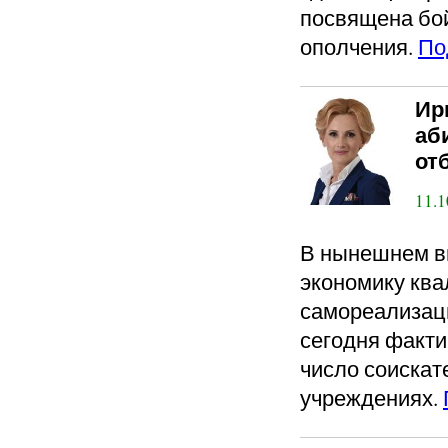
посвящена бой
ополчения.
По
Ир
аб
от
11.1
В нынешнем ви
экономику кв
самореализац
сегодня факти
число соискат
учреждениях.