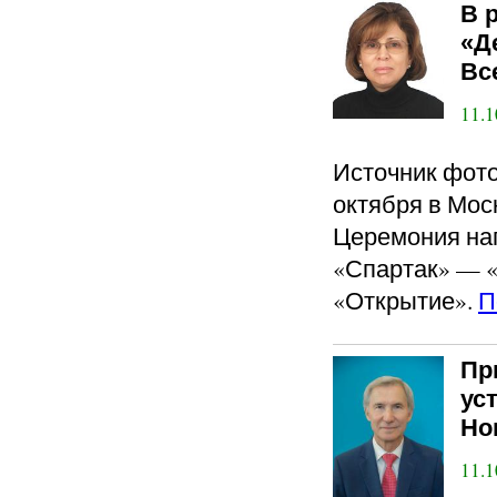
В 
«Д
Вс
11.1
Источник фото
октября в Мос
Церемония наг
«Спартак» — «
«Открытие».
П
Пр
ус
Но
11.1