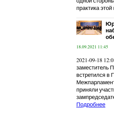
одной стороны
практика этой
Юр
на
об
18.09.2021 11:45
2021-09-18 12
заместитель 
встретился в 
Межпарламентс
приняли участ
зампредседат
Подробнее