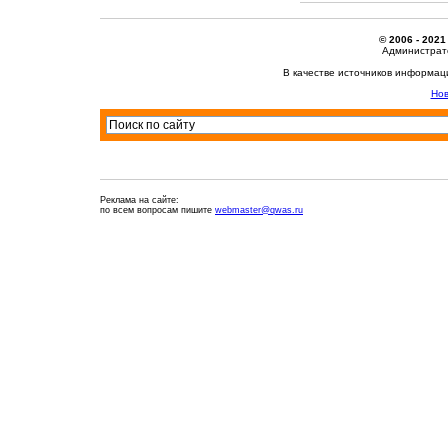
© 2006 - 2021
Администрато
В качестве источников информац
Нов
Реклама на сайте:
по всем вопросам пишите
webmaster@qwas.ru