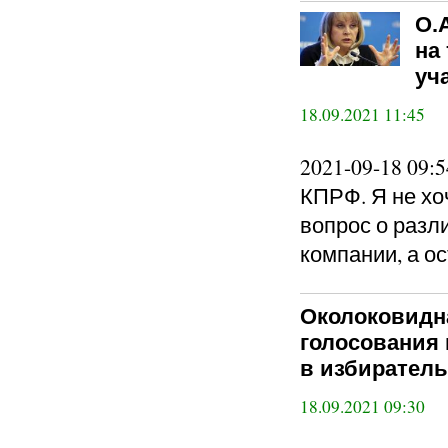
О.
на
уч
18.09.2021 11:45
2021-09-18 09
КПРФ. Я не хо
вопрос о разл
компании, а о
Околоковидна
голосования 
в избиратель
18.09.2021 09:30