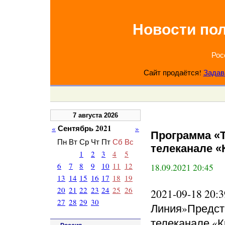
Новости по
Рос
Сайт продаётся!
Задав
7 августа 2026
Сентябрь 2021
«
»
Программа «Те
Пн
Вт
Ср
Чт
Пт
Сб
Вс
телеканале «
1
2
3
4
5
6
7
8
9
10
11
12
18.09.2021 20:45
13
14
15
16
17
18
19
20
21
22
23
24
25
26
2021-09-18 20
27
28
29
30
Линия»Предст
телеканале «К