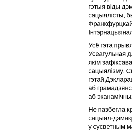
гэтыя віды дэ
сацыялісты, б
Франкфурцкай
Інтэрнацыянал
Усё гэта прывя
Усеагульная д
якім зафіксав
сацыялізму. С
гэтай Дэклара
аб грамадзянс
аб эканамічны
Не пазбегла к
сацыял-дэмак
у сусветным 