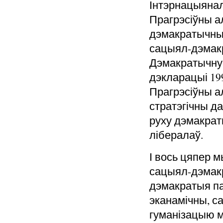
Інтэрнацыянал
Прагрэсіўны а
дэмакратычных
сацыял-дэмакр
Дэмакратычну
дэкларацыі 199
Прагрэсіўны а
стратэгічны д
руху дэмакрат
лібералаў.
І вось цяпер м
сацыял-дэмакр
дэмакратыя па
эканамічны, с
гуманізацыю м