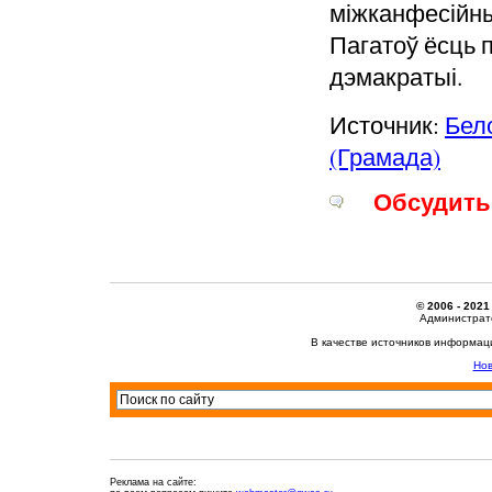
міжканфесійны
Пагатоў ёсць 
дэмакратыі.
Источник:
Бел
(Грамада)
Обсудить 
© 2006 - 2021
Администрато
В качестве источников информац
Нов
Реклама на сайте: