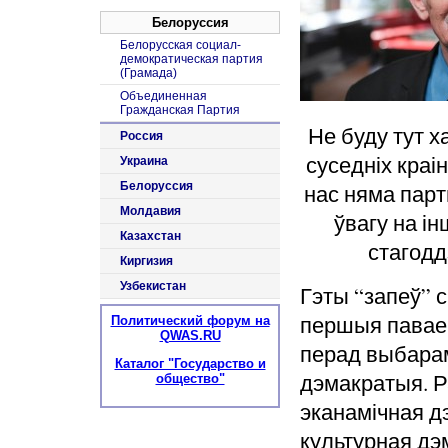
Белоруссия
Белорусская социал-
демократическая партия
(Грамада)
Объединенная
Гражданская Партия
Не буду тут 
Россия
суседніх краін.
Украина
Белоруссия
нас няма парт
Молдавия
ўвагу на і
Казахстан
стагодд
Киргизия
Узбекистан
Гэты “запеў” с
першыя павае
Политический форум на
QWAS.RU
перад выбарам
Каталог "Государство и
дэмакратыя. 
общество"
эканамічная д
культурная дэ