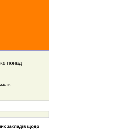
й
же понад
кість
них закладів щодо