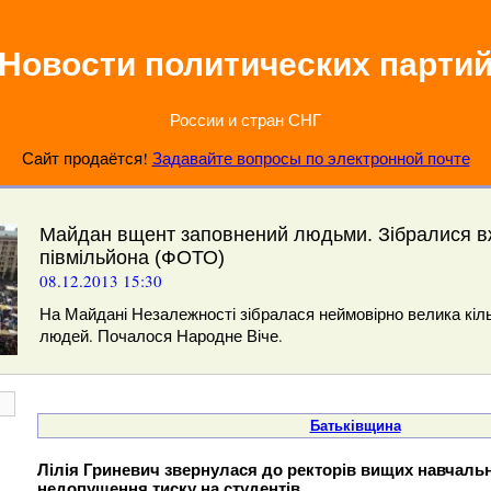
Новости политических парти
России и стран СНГ
Сайт продаётся!
Задавайте вопросы по электронной почте
Майдан вщент заповнений людьми. Зібралися в
півмільйона (ФОТО)
08.12.2013 15:30
На Майдані Незалежності зібралася неймовірно велика кіль
людей. Почалося Народне Віче.
Батьківщина
Лілія Гриневич звернулася до ректорів вищих навчаль
недопущення тиску на студентів