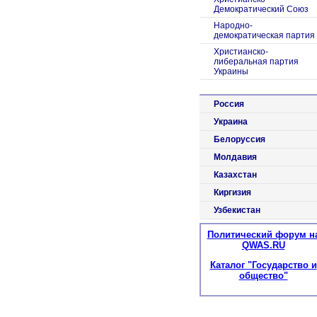
Демократический Союз
Народно-
демократическая партия
Христианско-
либеральная партия
Украины
Россия
Украина
Белоруссия
Молдавия
Казахстан
Киргизия
Узбекистан
Политический форум н
QWAS.RU
Каталог "Государство и
общество"