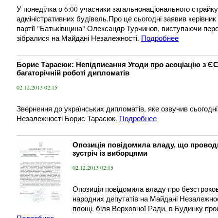
У понеділка о 6:00 учасники загальнонаціонального страйк
адміністративних будівель.Про це сьогодні заявив керівни
партії "Батьківщина" Олександр Турчинов, виступаючи пере
зібралися на Майдані Незалежності.
Подробнее
Борис Тарасюк: Непідписання Угоди про асоціацію з Є
багаторічній роботі дипломатів
02.12.2013 02:15
Звернення до українських дипломатів, яке озвучив сьогодн
Незалежності Борис Тарасюк.
Подробнее
Опозиція повідомила владу, що провод
зустріч із виборцями
02.12.2013 02:15
Опозиція повідомила владу про безстроков
народних депутатів на Майдані Незалежнос
площі, біля Верховної Ради, в Будинку пр
Подробнее