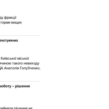
ід фракції
екторам вищих
отестуючих
 Київської міської
ричиною такого невиходу
А Анатолія Голубченко,
роботу – рішення
прийняли рішення не