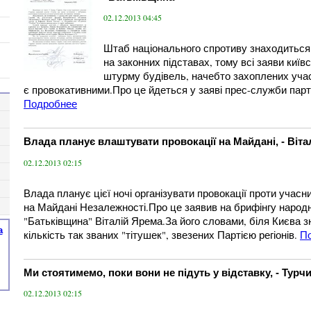
02.12.2013 04:45
Штаб національного спротиву знаходиться
на законних підставах, тому всі заяви київс
штурму будівель, начебто захоплених уч
є провокативними.Про це йдеться у заяві прес-служби парті
Подробнее
Влада планує влаштувати провокації на Майдані, - Віта
02.12.2013 02:15
Влада планує цієї ночі організувати провокації проти учасн
на Майдані Незалежності.Про це заявив на брифінгу народн
"Батьківщина" Віталій Ярема.За його словами, біля Києва 
а
кількість так званих "тітушек", звезених Партією регіонів.
П
Ми стоятимемо, поки вони не підуть у відставку, - Турч
02.12.2013 02:15