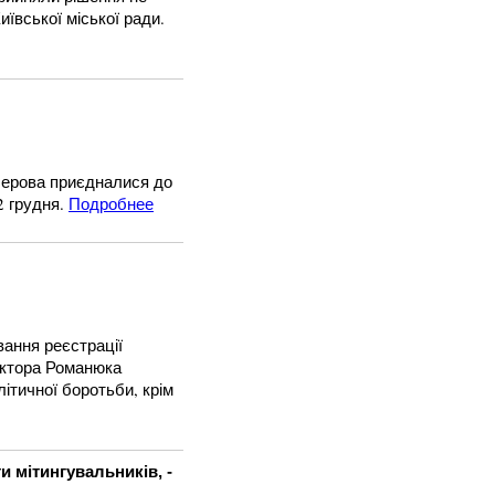
иївської міської ради.
 Перова приєдналися до
2 грудня.
Подробнее
вання реєстрації
іктора Романюка
літичної боротьби, крім
и мітингувальників, -