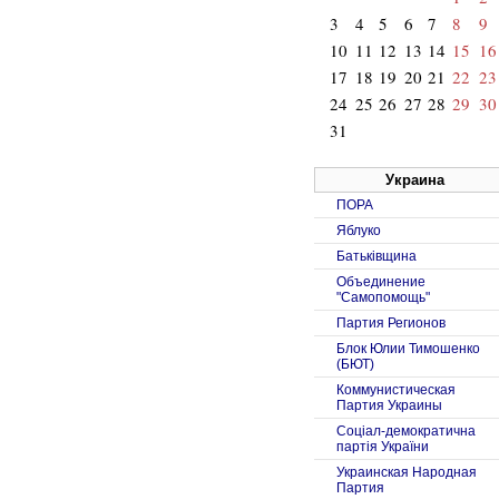
3
4
5
6
7
8
9
10
11
12
13
14
15
16
17
18
19
20
21
22
23
24
25
26
27
28
29
30
31
Украина
ПОРА
Яблуко
Батьківщина
Объединение
"Самопомощь"
Партия Регионов
Блок Юлии Тимошенко
(БЮТ)
Коммунистическая
Партия Украины
Соцiал-демократична
партiя України
Украинская Народная
Партия