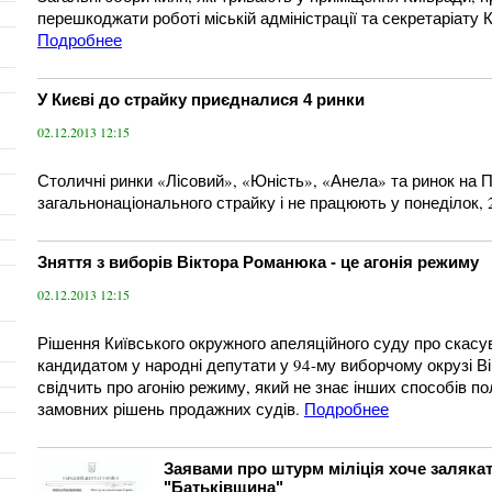
перешкоджати роботі міській адміністрації та секретаріату К
Подробнее
У Києві до страйку приєдналися 4 ринки
02.12.2013 12:15
Столичні ринки «Лісовий», «Юність», «Анела» та ринок на
загальнонаціонального страйку і не працюють у понеділок, 
Зняття з виборів Віктора Романюка - це агонія режиму
02.12.2013 12:15
Рішення Київського окружного апеляційного суду про скасу
кандидатом у народні депутати у 94-му виборчому окрузі В
свідчить про агонію режиму, який не знає інших способів по
замовних рішень продажних судів.
Подробнее
ы
Заявами про штурм міліція хоче залякат
"Батьківщина"