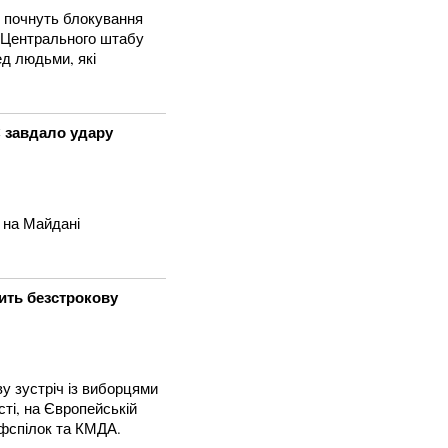
у почнуть блокування
к Центрального штабу
д людьми, які
С завдало удару
і на Майдані
ить безстрокову
у зустріч із виборцями
ті, на Європейській
офспілок та КМДА.