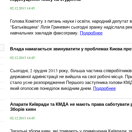
02.12.2013 14:45
Голова Комітету з питань науки і освіти, народний депутат в
"Батьківщина" Лілія Гриневич сьогодні зранку надіслала р
навчальних закладів факсограму.
Подробнее
Влада намагається звинуватити у проблемах Києва пр
02.12.2013 14:45
Сьогодні, 2 грудня 2013 року, більша частина співробітників
державної адміністрації не вийшла на свої робочі місця. П
стало усне розпорядження Першого заступника голови КМД
який оголосив понеділок вихідним днем.
Подробнее
Апарати Київради та КМДА не мають права саботувати 
Зборів киян
02.12.2013 14:45
Загальні збори киян, які тривають у приміщення Київради, 