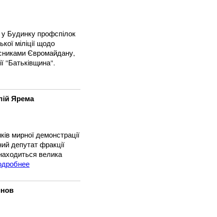
 у Будинку профспілок
ької міліції щодо
асниками Євромайдану,
ї "Батьківщина".
лій Ярема
иків мирної демонстрації
ий депутат фракції
знаходиться велика
одробнее
инов