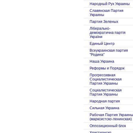
Народный Рух Украины
Славянская Партия
Украины
Партия Зеленых
Ліберально-
демократична партія
України
Единый Центр
Всеукраинская партия
"Родина"
Наша Украина
Реформы и Порядок
Прогрессивная
Социалистическая
Партия Украины
Социалистическая
Партия Украины
Народная партия
Сильная Украина
Рабочая Партия Украин
(марксистско-ленинская)
Оппозиционный блок
Христианско