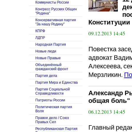
Коммунисты России
де
Конгресс Русских Общин
по
"Родина"
Консервативная партия
Конституции
"За нашу Родину"
КПРФ
09.12.2013 14:45
ЛДПР
Народная Партия
Повестка засе
Новые люди
адвокат Вади
Новые Правые
Алексеева, с
Объединённый
гражданский фронт
Мерзликин.
По
Партия дела
Партия Мира и Единства
Партия Социальной
Александр Р
Справедливости
общая боль"
Патриоты России
Политическая партия
06.12.2013 14:45
Воля
Правое дело / Союз
Правых Сил
Главный реда
Республиканская Партия