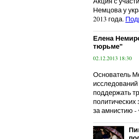
Акция с учас
Немцова у укр
2013 года.
Под
Елена Немир
тюрьме"
02.12.2013 18:30
Основатель М
исследований
поддержать т
политических 
за амнистию - w
Пи
по