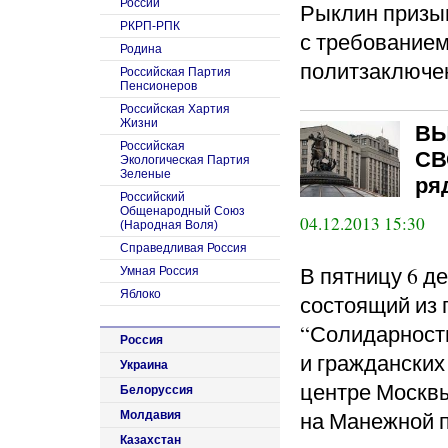
России
Рыклин призыв
РКРП-РПК
с требование
Родина
политзаключе
Российская Партия
Пенсионеров
Российская Хартия
Жизни
ВЫ
Российская
СВ
Экологическая Партия
Зеленые
ряд
Российский
Общенародный Союз
04.12.2013 15:30
(Народная Воля)
Справедливая Россия
В пятницу 6 д
Умная Россия
Яблоко
состоящий из 
“Солидарност
Россия
и гражданских
Украина
центре Москвы:
Белоруссия
на Манежной 
Молдавия
Казахстан