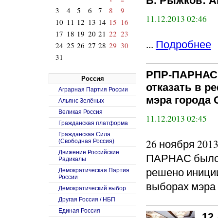
В. Рыжков:
3
4
5
6
7
8
9
11.12.2013 02:46
10
11
12
13
14
15
16
17
18
19
20
21
22
23
...
Подробнее
24
25
26
27
28
29
30
31
РПР-ПАРНАС 
Россия
отказать в 
Аграрная Партия России
мэра города 
Альянс Зелёных
Великая Россия
11.12.2013 02:45
Гражданская платформа
Гражданская Сила
26 ноября 201
(Свободная Россия)
Движение Российские
ПАРНАС было 
Радикалы
решено иниции
Демократическая Партия
России
выборах мэра 
Демократический выбор
Другая Россия / НБП
Единая Россия
12