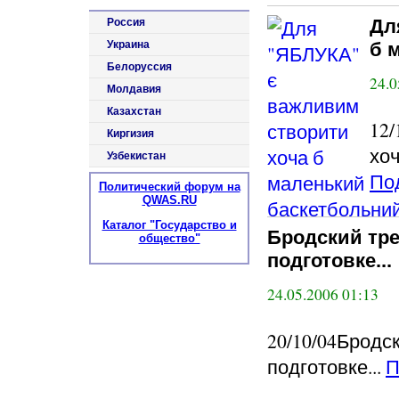
Дл
Россия
Украина
б 
Белоруссия
24.0
Молдавия
Казахстан
12
Киргизия
хоч
Узбекистан
По
Политический форум на
QWAS.RU
Каталог "Государство и
Бродский тр
общество"
подготовке...
24.05.2006 01:13
20/10/04Бродс
подготовке...
П