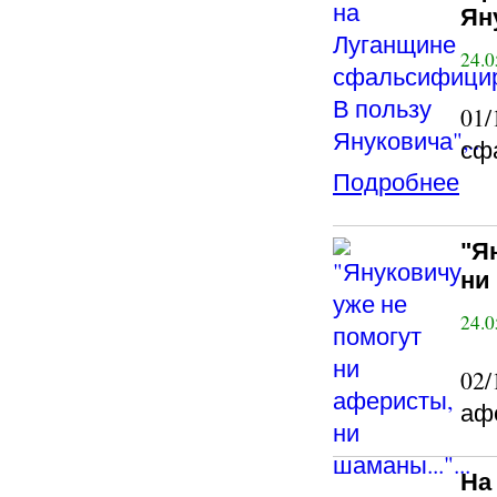
Яну
24.0
01
сфа
Подробнее
"Я
ни 
24.0
02/
афе
На