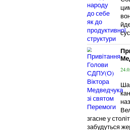
ци
вон
йде
сус
Пр
Ме
24.0
Шан
кан
наз
Вел
згасне у столі
забудуться жер