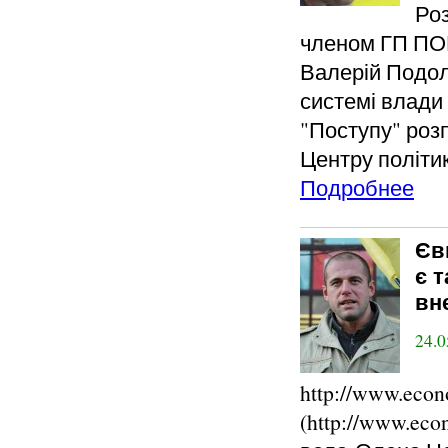
Роз
членом ГП ПОР
Валерій Подоли
системі влади 
"Поступу" роз
Центру політи
Подробнее
Єв
є 
вн
24.0
http://www.econ
(http://www.eco