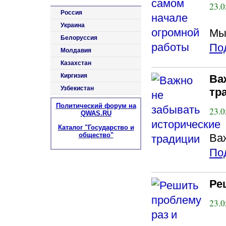
23.0
Россия
Украина
Мы
Белоруссия
По
Молдавия
Казахстан
Киргизия
Ва
Узбекистан
тр
Политический форум на
23.0
QWAS.RU
Каталог "Государство и
Ва
общество"
По
Ре
23.0