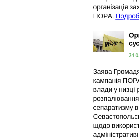
організація за
ПОРА.
Подроб
Ор
сус
24.0
Заява Громадя
кампанія ПОРА
влади у низці 
розпалювання 
сепаратизму в 
Севастопольсь
щодо використ
адміністратив