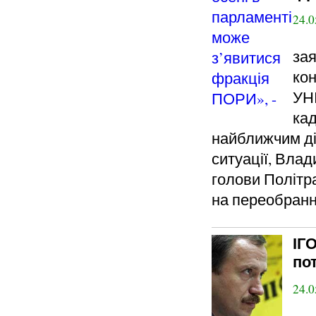
24.0
зая
кон
УНІ
кад
найближчим ді
ситуації, Влад
голови Політр
на переобранн
ІГ
пот
24.0