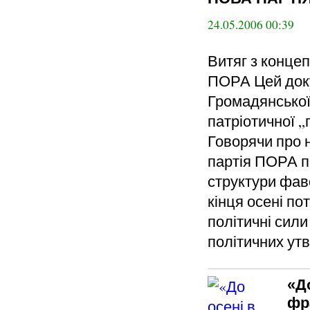
24.05.2006 00:39
Витяг з концеп
ПОРА Цей доку
Громадянської
патріотичної „
Говорячи про н
партія ПОРА п
структури фав
кінця осені по
політичні сили
політичних ут
«Д
фр