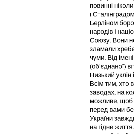
повинні ніколи
і Сталінградом
Берліном боро
народів і нац
Союзу. Вони н
зламали хребет
чуми. Від імен
(об'єднаної) в
Низький уклін 
Всім тим, хто 
заводах, на к
можливе, щоб 
перед вами бе
України завжд
на гідне житт