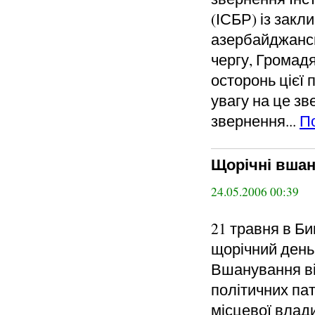
(ІСБР) із закл
азербайджансь
чергу, Громад
осторонь цієї 
увагу на це з
звернення...
П
Щорічні вшан
24.05.2006 00:39
21 травня в Би
щорічний день 
Вшанування ві
політичних пат
місцевої влад