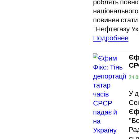
роблять повні
національного
повинен стати
"Нефтегазу Ук
Подробнее
Єф
СР
24.0
У д
Се
Єфи
"Бе
Рад
сьо