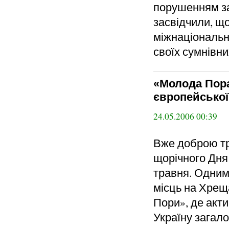
порушенням зак
засвідчили, що
міжнаціональн
своїх сумнівни
«Молода Пор
європейської 
24.05.2006 00:39
Вже доброю тр
щорічного Дня
травня. Одним
місць на Хрещ
Пори», де акти
Україну загал