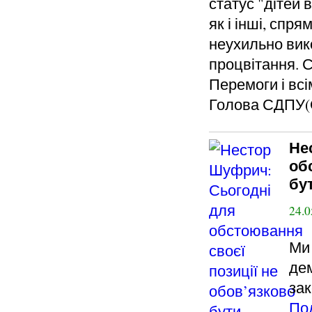
статус "дітей 
як і інші, спр
неухильно вик
процвітання. С
Перемоги і всі
Голова СДПУ(
Не
об
бу
24.0
Ми 
дем
зак
По