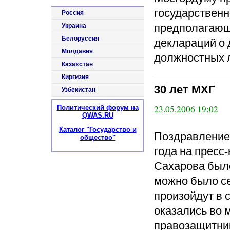
государственн
Россия
предполагающ
Украина
Белоруссия
деклараций о
Молдавия
должностных 
Казахстан
Киргизия
30 лет МХГ
Узбекистан
23.05.2006 19:02
Политический форум на
QWAS.RU
Каталог "Государство и
Поздравление 
общество"
года на пресс
Сахарова было
можно было се
произойдут в 
оказались во 
правозащитник