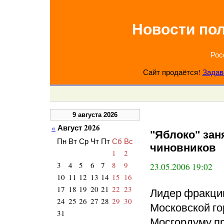
Новости по
Рос
Сайт продаётся!
Задав
9 августа 2026
Август 2026
«
"Яблоко" зан
Пн
Вт
Ср
Чт
Пт
Сб
Вс
чиновников
1
2
3
4
5
6
7
8
9
23.05.2006 19:02
10
11
12
13
14
15
16
17
18
19
20
21
22
23
Лидер фракци
24
25
26
27
28
29
30
Московской го
31
Мосгордуму пр